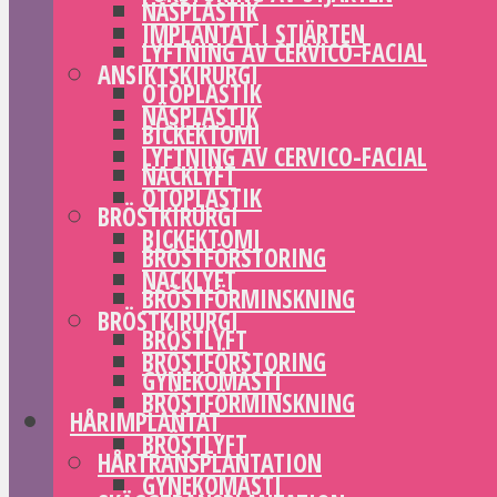
NÄSPLASTIK
IMPLANTAT I STJÄRTEN
LYFTNING AV CERVICO-FACIAL
ANSIKTSKIRURGI
OTOPLASTIK
NÄSPLASTIK
BICKEKTOMI
LYFTNING AV CERVICO-FACIAL
NACKLYFT
OTOPLASTIK
BRÖSTKIRURGI
BICKEKTOMI
BRÖSTFÖRSTORING
NACKLYFT
BRÖSTFÖRMINSKNING
BRÖSTKIRURGI
BRÖSTLYFT
BRÖSTFÖRSTORING
GYNEKOMASTI
BRÖSTFÖRMINSKNING
HÅRIMPLANTAT
BRÖSTLYFT
HÅRTRANSPLANTATION
GYNEKOMASTI