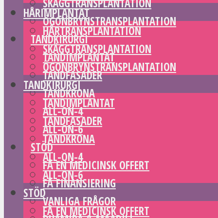
SKÄGGTRANSPLANTATION
HÅRIMPLANTAT
ÖGONBRYNSTRANSPLANTATION
HÅRTRANSPLANTATION
TANDKIRURGI
SKÄGGTRANSPLANTATION
TANDIMPLANTAT
ÖGONBRYNSTRANSPLANTATION
TANDFASADER
TANDKIRURGI
TANDKRONA
TANDIMPLANTAT
ALL-ON-4
TANDFASADER
ALL-ON-6
TANDKRONA
STÖD
ALL-ON-4
FÅ EN MEDICINSK OFFERT
ALL-ON-6
FÅ FINANSIERING
STÖD
VANLIGA FRÅGOR
FÅ EN MEDICINSK OFFERT