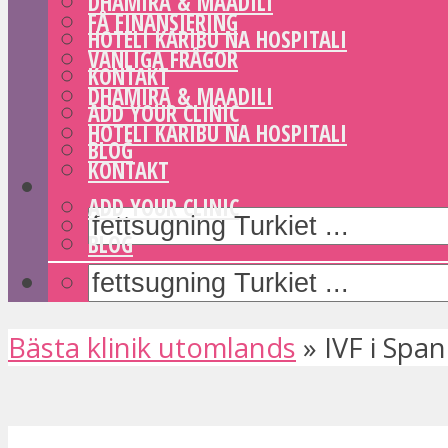
DHAMIRA & MAADILI
FÅ FINANSIERING
HOTELI KARIBU NA HOSPITALI
VANLIGA FRÅGOR
KONTAKT
DHAMIRA & MAADILI
ADD YOUR CLINIC
HOTELI KARIBU NA HOSPITALI
BLOG
KONTAKT
ADD YOUR CLINIC
BLOG
Bästa klinik utomlands
»
IVF i Spa