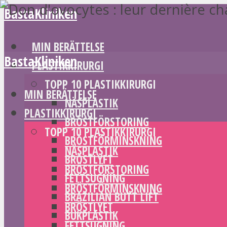
BastaKliniken
MIN BERÄTTELSE
BastaKliniken
PLASTIKKIRURGI
TOPP 10 PLASTIKKIRURGI
MIN BERÄTTELSE
NÄSPLASTIK
PLASTIKKIRURGI
BRÖSTFÖRSTORING
TOPP 10 PLASTIKKIRURGI
BRÖSTFÖRMINSKNING
NÄSPLASTIK
BRÖSTLYFT
BRÖSTFÖRSTORING
FETTSUGNING
BRÖSTFÖRMINSKNING
BRAZILIAN BUTT LIFT
BRÖSTLYFT
BUKPLASTIK
FETTSUGNING