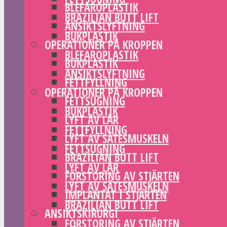
BLEFAROPLASTIK
BRAZILIAN BUTT LIFT
ANSIKTSLYFTNING
BUKPLASTIK
OPERATIONER PÅ KROPPEN
BLEFAROPLASTIK
BUKPLASTIK
ANSIKTSLYFTNING
FETTFYLLNING
OPERATIONER PÅ KROPPEN
FETTSUGNING
BUKPLASTIK
LYFT AV LÅR
FETTFYLLNING
LYFT AV SÄTESMUSKELN
FETTSUGNING
BRAZILIAN BUTT LIFT
LYFT AV LÅR
FÖRSTORING AV STJÄRTEN
LYFT AV SÄTESMUSKELN
IMPLANTAT I STJÄRTEN
BRAZILIAN BUTT LIFT
ANSIKTSKIRURGI
FÖRSTORING AV STJÄRTEN