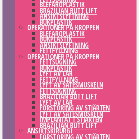
BLEFAROPLASTIK
BRAZILIAN BUTT LIFT
ANSIKTSLYFTNING
BUKPLASTIK
OPERATIONER PÅ KROPPEN
BLEFAROPLASTIK
BUKPLASTIK
ANSIKTSLYFTNING
FETTFYLLNING
OPERATIONER PÅ KROPPEN
FETTSUGNING
BUKPLASTIK
LYFT AV LÅR
FETTFYLLNING
LYFT AV SÄTESMUSKELN
FETTSUGNING
BRAZILIAN BUTT LIFT
LYFT AV LÅR
FÖRSTORING AV STJÄRTEN
LYFT AV SÄTESMUSKELN
IMPLANTAT I STJÄRTEN
BRAZILIAN BUTT LIFT
ANSIKTSKIRURGI
FÖRSTORING AV STJÄRTEN