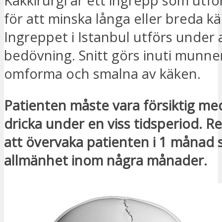
Käkkirurgi är ett ingrepp som utför
för att minska långa eller breda kä
Ingreppet i Istanbul utförs under 
bedövning. Snitt görs inuti munnen
omforma och smalna av käken.
Patienten måste vara försiktig me
dricka under en viss tidsperiod. R
att övervaka patienten i 1 månad s
allmänhet inom några månader.