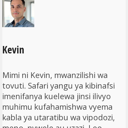
Kevin
Mimi ni Kevin, mwanzilishi wa
tovuti. Safari yangu ya kibinafsi
imenifanya kuelewa jinsi ilivyo
muhimu kufahamishwa vyema
kabla ya utaratibu wa vipodozi,
meno, nywele au uzazi. Leo