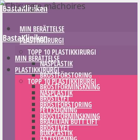
BastaKliniken
MIN BERÄTTELSE
BastaKliniken
PLASTIKKIRURGI
TOPP 10 PLASTIKKIRURGI
MIN BERÄTTELSE
NÄSPLASTIK
PLASTIKKIRURGI
BRÖSTFÖRSTORING
TOPP 10 PLASTIKKIRURGI
BRÖSTFÖRMINSKNING
NÄSPLASTIK
BRÖSTLYFT
BRÖSTFÖRSTORING
FETTSUGNING
BRÖSTFÖRMINSKNING
BRAZILIAN BUTT LIFT
BRÖSTLYFT
BUKPLASTIK
FETTSUGNING