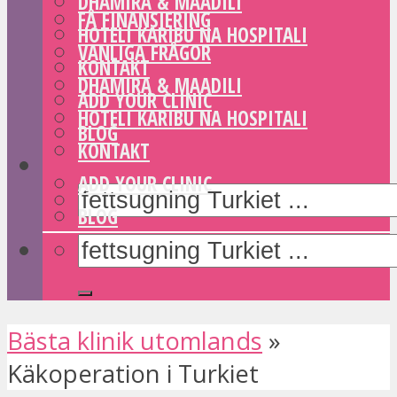
DHAMIRA & MAADILI
FÅ FINANSIERING
HOTELI KARIBU NA HOSPITALI
VANLIGA FRÅGOR
KONTAKT
DHAMIRA & MAADILI
ADD YOUR CLINIC
HOTELI KARIBU NA HOSPITALI
BLOG
KONTAKT
ADD YOUR CLINIC
BLOG
Bästa klinik utomlands
»
Käkoperation i Turkiet