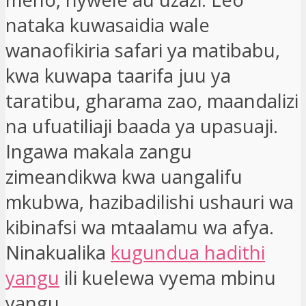
nataka kuwasaidia wale
wanaofikiria safari ya matibabu,
kwa kuwapa taarifa juu ya
taratibu, gharama zao, maandalizi
na ufuatiliaji baada ya upasuaji.
Ingawa makala zangu
zimeandikwa kwa uangalifu
mkubwa, hazibadilishi ushauri wa
kibinafsi wa mtaalamu wa afya.
Ninakualika
kugundua hadithi
yangu
ili kuelewa vyema mbinu
yangu.