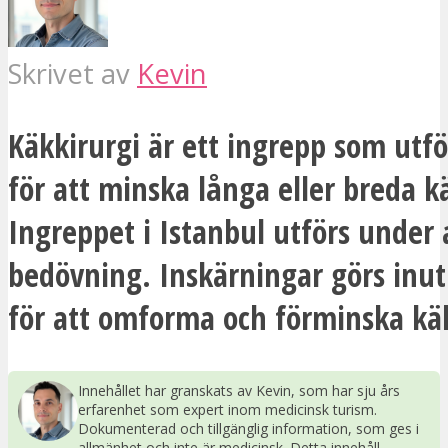
Skrivet av
Kevin
Käkkirurgi är ett ingrepp som utför
för att minska långa eller breda k
Ingreppet i Istanbul utförs under
bedövning. Inskärningar görs inu
för att omforma och förminska kä
Innehållet har granskats av Kevin, som har sju års
erfarenhet som expert inom medicinsk turism.
Dokumenterad och tillgänglig information, som ges i
allmänhet och inte är medicinsk. Detta innehåll