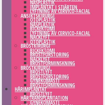
NÄSPLASTIK
IMPLANTAT I STJÄRTEN
LYFTNING AV CERVICO-FACIAL
ANSIKTSKIRURGI
OTOPLASTIK
NÄSPLASTIK
BICKEKTOMI
LYFTNING AV CERVICO-FACIAL
NACKLYFT
OTOPLASTIK
BRÖSTKIRURGI
BICKEKTOMI
BRÖSTFÖRSTORING
NACKLYFT
BRÖSTFÖRMINSKNING
BRÖSTKIRURGI
BRÖSTLYFT
BRÖSTFÖRSTORING
GYNEKOMASTI
BRÖSTFÖRMINSKNING
HÅRIMPLANTAT
BRÖSTLYFT
HÅRTRANSPLANTATION
GYNEKOMASTI