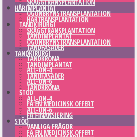
SKÄGGTRANSPLANTATION
HÅRIMPLANTAT
ÖGONBRYNSTRANSPLANTATION
HÅRTRANSPLANTATION
TANDKIRURGI
SKÄGGTRANSPLANTATION
TANDIMPLANTAT
ÖGONBRYNSTRANSPLANTATION
TANDFASADER
TANDKIRURGI
TANDKRONA
TANDIMPLANTAT
ALL-ON-4
TANDFASADER
ALL-ON-6
TANDKRONA
STÖD
ALL-ON-4
FÅ EN MEDICINSK OFFERT
ALL-ON-6
FÅ FINANSIERING
STÖD
VANLIGA FRÅGOR
FÅ EN MEDICINSK OFFERT