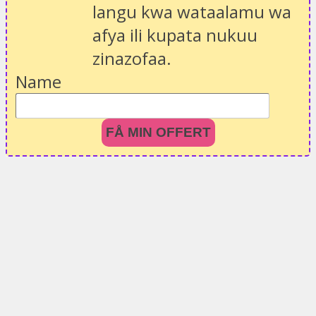
langu kwa wataalamu wa
afya ili kupata nukuu
zinazofaa.
Name
FÅ MIN OFFERT