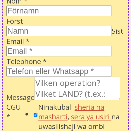
Nom
*
Först
Sist
Email
*
Telephone
*
Message
CGU
Ninakubali
sheria na
*
masharti
,
sera ya usiri
na
uwasilishaji wa ombi