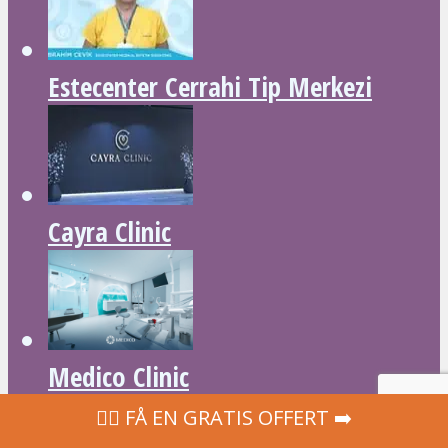
Estecenter Cerrahi Tip Merkezi
Cayra Clinic
Medico Clinic
‍👩‍⚕ FÅ EN GRATIS OFFERT ➡️