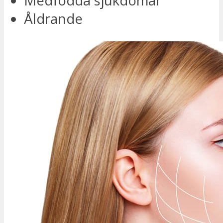
Medfödda sjukdomar
Åldrande