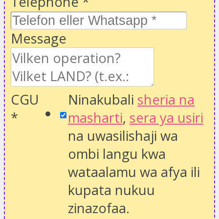
Telephone
*
Message
CGU
Ninakubali
sheria na
*
masharti
,
sera ya usiri
na uwasilishaji wa
ombi langu kwa
wataalamu wa afya ili
kupata nukuu
zinazofaa.