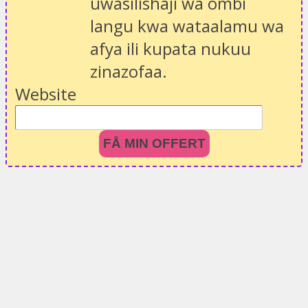
uwasilishaji wa ombi
langu kwa wataalamu wa
afya ili kupata nukuu
zinazofaa.
Website
FÅ MIN OFFERT