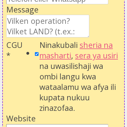
Message
CGU
Ninakubali
sheria na
*
masharti
,
sera ya usiri
na uwasilishaji wa
ombi langu kwa
wataalamu wa afya ili
kupata nukuu
zinazofaa.
Website