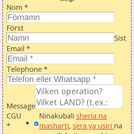
Nom
*
Först
Sist
Email
*
Telephone
*
Message
CGU
Ninakubali
sheria na
*
masharti
,
sera ya usiri
na