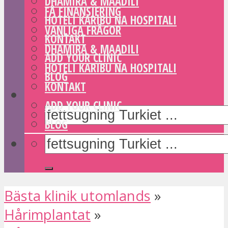
DHAMIRA & MAADILI
FÅ FINANSIERING
HOTELI KARIBU NA HOSPITALI
VANLIGA FRÅGOR
KONTAKT
DHAMIRA & MAADILI
ADD YOUR CLINIC
HOTELI KARIBU NA HOSPITALI
BLOG
KONTAKT
ADD YOUR CLINIC
BLOG
Bästa klinik utomlands
»
Hårimplantat
»