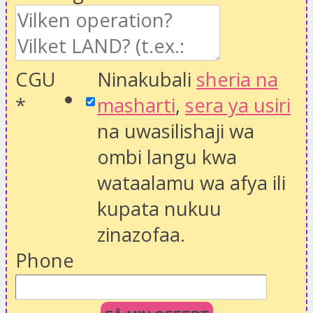
CGU
Ninakubali
sheria na
*
masharti
,
sera ya usiri
na uwasilishaji wa
ombi langu kwa
wataalamu wa afya ili
kupata nukuu
zinazofaa.
Phone