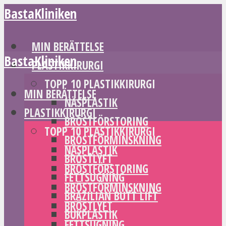
BastaKliniken
MIN BERÄTTELSE
BastaKliniken
PLASTIKKIRURGI
TOPP 10 PLASTIKKIRURGI
MIN BERÄTTELSE
NÄSPLASTIK
PLASTIKKIRURGI
BRÖSTFÖRSTORING
TOPP 10 PLASTIKKIRURGI
BRÖSTFÖRMINSKNING
NÄSPLASTIK
BRÖSTLYFT
BRÖSTFÖRSTORING
FETTSUGNING
BRÖSTFÖRMINSKNING
BRAZILIAN BUTT LIFT
BRÖSTLYFT
BUKPLASTIK
FETTSUGNING