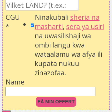
CGU
Ninakubali
sheria na
*
masharti
,
sera ya usiri
na uwasilishaji wa
ombi langu kwa
wataalamu wa afya ili
kupata nukuu
zinazofaa.
Name
FÅ MIN OFFERT