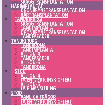
SKÄGGTRANSPLANTATION
HÅRIMPLANTAT
ÖGONBRYNSTRANSPLANTATION
HÅRTRANSPLANTATION
TANDKIRURGI
SKÄGGTRANSPLANTATION
TANDIMPLANTAT
ÖGONBRYNSTRANSPLANTATION
TANDFASADER
TANDKIRURGI
TANDKRONA
TANDIMPLANTAT
ALL-ON-4
TANDFASADER
ALL-ON-6
TANDKRONA
STÖD
ALL-ON-4
FÅ EN MEDICINSK OFFERT
ALL-ON-6
FÅ FINANSIERING
STÖD
VANLIGA FRÅGOR
FÅ EN MEDICINSK OFFERT