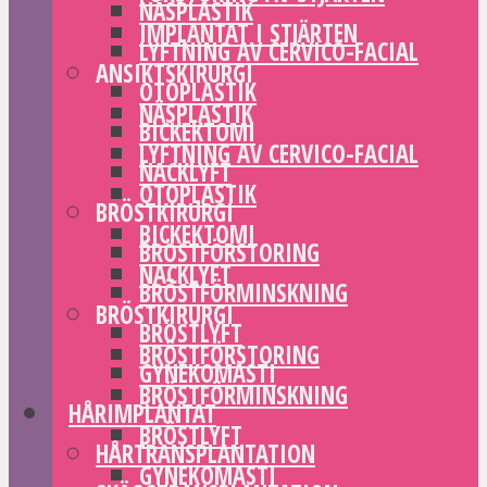
NÄSPLASTIK
IMPLANTAT I STJÄRTEN
LYFTNING AV CERVICO-FACIAL
ANSIKTSKIRURGI
OTOPLASTIK
NÄSPLASTIK
BICKEKTOMI
LYFTNING AV CERVICO-FACIAL
NACKLYFT
OTOPLASTIK
BRÖSTKIRURGI
BICKEKTOMI
BRÖSTFÖRSTORING
NACKLYFT
BRÖSTFÖRMINSKNING
BRÖSTKIRURGI
BRÖSTLYFT
BRÖSTFÖRSTORING
GYNEKOMASTI
BRÖSTFÖRMINSKNING
HÅRIMPLANTAT
BRÖSTLYFT
HÅRTRANSPLANTATION
GYNEKOMASTI