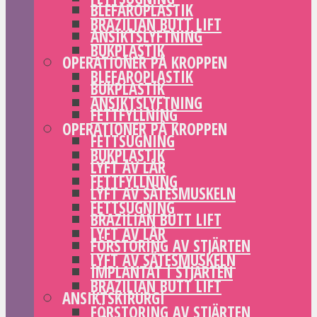
BLEFAROPLASTIK
BRAZILIAN BUTT LIFT
ANSIKTSLYFTNING
BUKPLASTIK
OPERATIONER PÅ KROPPEN
BLEFAROPLASTIK
BUKPLASTIK
ANSIKTSLYFTNING
FETTFYLLNING
OPERATIONER PÅ KROPPEN
FETTSUGNING
BUKPLASTIK
LYFT AV LÅR
FETTFYLLNING
LYFT AV SÄTESMUSKELN
FETTSUGNING
BRAZILIAN BUTT LIFT
LYFT AV LÅR
FÖRSTORING AV STJÄRTEN
LYFT AV SÄTESMUSKELN
IMPLANTAT I STJÄRTEN
BRAZILIAN BUTT LIFT
ANSIKTSKIRURGI
FÖRSTORING AV STJÄRTEN