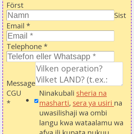
Först
Sist
Email
*
Telephone
*
Message
CGU
Ninakubali
sheria na
*
masharti
,
sera ya usiri
na
uwasilishaji wa ombi
langu kwa wataalamu wa
afya ili kupata nukuu