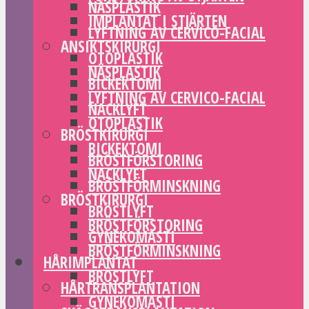
NÄSPLASTIK
IMPLANTAT I STJÄRTEN
LYFTNING AV CERVICO-FACIAL
ANSIKTSKIRURGI
OTOPLASTIK
NÄSPLASTIK
BICKEKTOMI
LYFTNING AV CERVICO-FACIAL
NACKLYFT
OTOPLASTIK
BRÖSTKIRURGI
BICKEKTOMI
BRÖSTFÖRSTORING
NACKLYFT
BRÖSTFÖRMINSKNING
BRÖSTKIRURGI
BRÖSTLYFT
BRÖSTFÖRSTORING
GYNEKOMASTI
BRÖSTFÖRMINSKNING
HÅRIMPLANTAT
BRÖSTLYFT
HÅRTRANSPLANTATION
GYNEKOMASTI