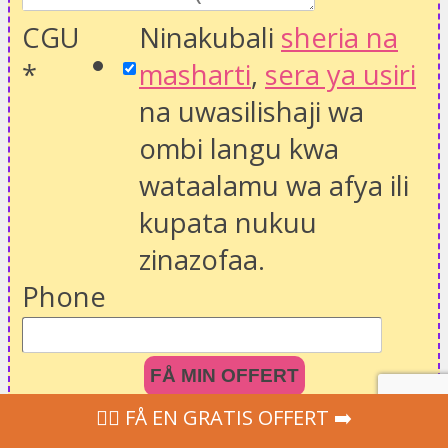
CGU
Ninakubali
sheria na
*
masharti
,
sera ya usiri
na uwasilishaji wa
ombi langu kwa
wataalamu wa afya ili
kupata nukuu
zinazofaa.
Phone
FÅ MIN OFFERT
‍👩‍⚕ FÅ EN GRATIS OFFERT ➡️
X