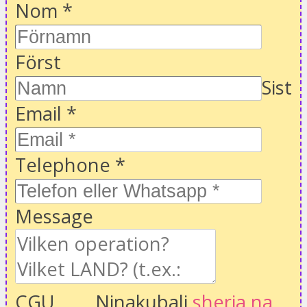
Nom
*
Först
Sist
Email
*
Telephone
*
Message
CGU
Ninakubali
sheria na