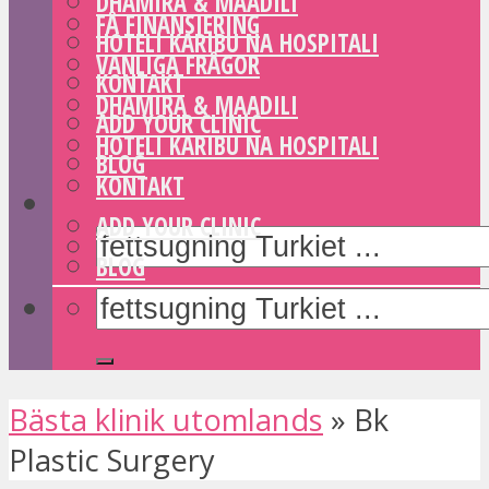
DHAMIRA & MAADILI
FÅ FINANSIERING
HOTELI KARIBU NA HOSPITALI
VANLIGA FRÅGOR
KONTAKT
DHAMIRA & MAADILI
ADD YOUR CLINIC
HOTELI KARIBU NA HOSPITALI
BLOG
KONTAKT
ADD YOUR CLINIC
BLOG
Bästa klinik utomlands
»
Bk
Plastic Surgery