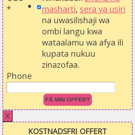
*
masharti
,
sera ya usiri
na uwasilishaji wa
ombi langu kwa
wataalamu wa afya ili
kupata nukuu
zinazofaa.
Phone
FÅ MIN OFFERT
X
KOSTNADSFRI OFFERT