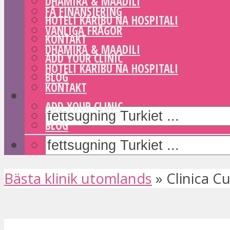
DHAMIRA & MAADILI
FÅ FINANSIERING
HOTELI KARIBU NA HOSPITALI
VANLIGA FRÅGOR
KONTAKT
DHAMIRA & MAADILI
ADD YOUR CLINIC
HOTELI KARIBU NA HOSPITALI
BLOG
KONTAKT
ADD YOUR CLINIC
BLOG
Bästa klinik utomlands
»
Clinica C