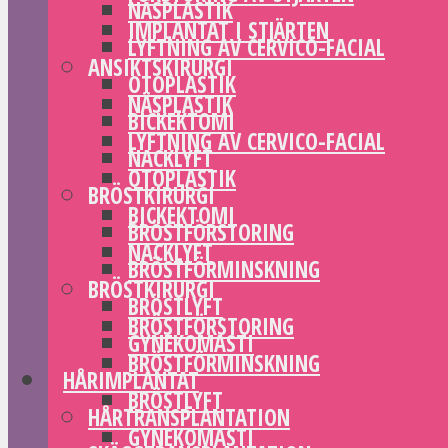
NÄSPLASTIK
IMPLANTAT I STJÄRTEN
LYFTNING AV CERVICO-FACIAL
ANSIKTSKIRURGI
OTOPLASTIK
NÄSPLASTIK
BICKEKTOMI
LYFTNING AV CERVICO-FACIAL
NACKLYFT
OTOPLASTIK
BRÖSTKIRURGI
BICKEKTOMI
BRÖSTFÖRSTORING
NACKLYFT
BRÖSTFÖRMINSKNING
BRÖSTKIRURGI
BRÖSTLYFT
BRÖSTFÖRSTORING
GYNEKOMASTI
BRÖSTFÖRMINSKNING
HÅRIMPLANTAT
BRÖSTLYFT
HÅRTRANSPLANTATION
GYNEKOMASTI