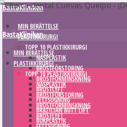
BastaKliniken
MIN BERÄTTELSE
BastaKliniken
PLASTIKKIRURGI
TOPP 10 PLASTIKKIRURGI
MIN BERÄTTELSE
NÄSPLASTIK
PLASTIKKIRURGI
BRÖSTFÖRSTORING
TOPP 10 PLASTIKKIRURGI
BRÖSTFÖRMINSKNING
NÄSPLASTIK
BRÖSTLYFT
BRÖSTFÖRSTORING
FETTSUGNING
BRÖSTFÖRMINSKNING
BRAZILIAN BUTT LIFT
BRÖSTLYFT
BUKPLASTIK
FETTSUGNING