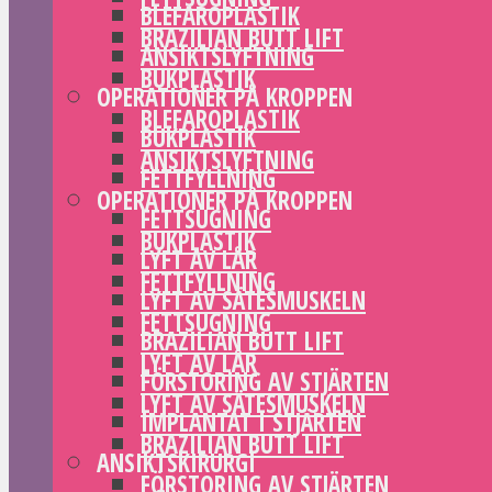
BLEFAROPLASTIK
BRAZILIAN BUTT LIFT
ANSIKTSLYFTNING
BUKPLASTIK
OPERATIONER PÅ KROPPEN
BLEFAROPLASTIK
BUKPLASTIK
ANSIKTSLYFTNING
FETTFYLLNING
OPERATIONER PÅ KROPPEN
FETTSUGNING
BUKPLASTIK
LYFT AV LÅR
FETTFYLLNING
LYFT AV SÄTESMUSKELN
FETTSUGNING
BRAZILIAN BUTT LIFT
LYFT AV LÅR
FÖRSTORING AV STJÄRTEN
LYFT AV SÄTESMUSKELN
IMPLANTAT I STJÄRTEN
BRAZILIAN BUTT LIFT
ANSIKTSKIRURGI
FÖRSTORING AV STJÄRTEN