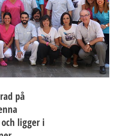
erad på
Denna
och ligger i
ner,