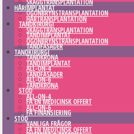
SKÄGGTRANSPLANTATION
HÅRIMPLANTAT
ÖGONBRYNSTRANSPLANTATION
HÅRTRANSPLANTATION
TANDKIRURGI
SKÄGGTRANSPLANTATION
TANDIMPLANTAT
ÖGONBRYNSTRANSPLANTATION
TANDFASADER
TANDKIRURGI
TANDKRONA
TANDIMPLANTAT
ALL-ON-4
TANDFASADER
ALL-ON-6
TANDKRONA
STÖD
ALL-ON-4
FÅ EN MEDICINSK OFFERT
ALL-ON-6
FÅ FINANSIERING
STÖD
VANLIGA FRÅGOR
FÅ EN MEDICINSK OFFERT