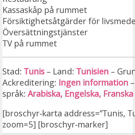
Kassaskåp på rummet
Försiktighetsåtgärder för livsmede
Översättningstjänster
TV på rummet
Stad:
Tunis
– Land:
Tunisien
– Gru
Ackreditering:
Ingen information
–
språk:
Arabiska, Engelska, Franska
[broschyr-karta address=”Tunis, Tu
zoom=5] [broschyr-marker]