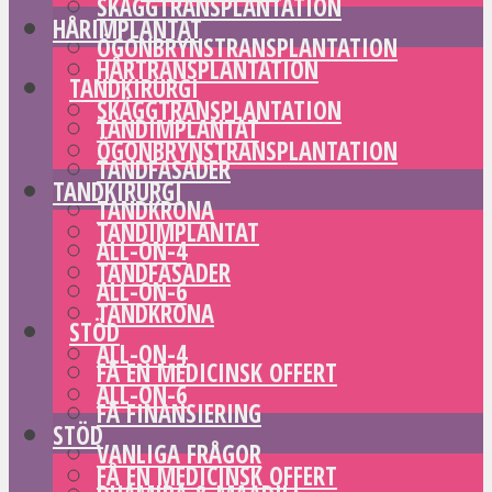
SKÄGGTRANSPLANTATION
HÅRIMPLANTAT
ÖGONBRYNSTRANSPLANTATION
HÅRTRANSPLANTATION
TANDKIRURGI
SKÄGGTRANSPLANTATION
TANDIMPLANTAT
ÖGONBRYNSTRANSPLANTATION
TANDFASADER
TANDKIRURGI
TANDKRONA
TANDIMPLANTAT
ALL-ON-4
TANDFASADER
ALL-ON-6
TANDKRONA
STÖD
ALL-ON-4
FÅ EN MEDICINSK OFFERT
ALL-ON-6
FÅ FINANSIERING
STÖD
VANLIGA FRÅGOR
FÅ EN MEDICINSK OFFERT