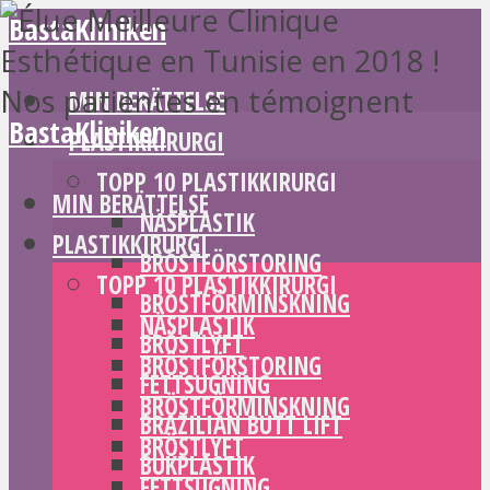
BastaKliniken
MIN BERÄTTELSE
BastaKliniken
PLASTIKKIRURGI
TOPP 10 PLASTIKKIRURGI
MIN BERÄTTELSE
NÄSPLASTIK
PLASTIKKIRURGI
BRÖSTFÖRSTORING
TOPP 10 PLASTIKKIRURGI
BRÖSTFÖRMINSKNING
NÄSPLASTIK
BRÖSTLYFT
BRÖSTFÖRSTORING
FETTSUGNING
BRÖSTFÖRMINSKNING
BRAZILIAN BUTT LIFT
BRÖSTLYFT
BUKPLASTIK
FETTSUGNING