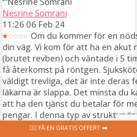
Nesrine Somrani
11:26 06 Feb 24
Om du kommer för en nödsi
din väg. Vi kom för att ha en akut
(brutet revben) och väntade i 5 ti
få återkomst på röntgen. Sjuksköt
väldigt trevliga, det är inte deras 
läkarna är slappa. Det minsta du k
att ha den tjänst du betalar för m
pengar. I denna typ av struktur är
oacceptabelt att lämna patienter 
‍👩‍⚕ FÅ EN GRATIS OFFERT ➡️