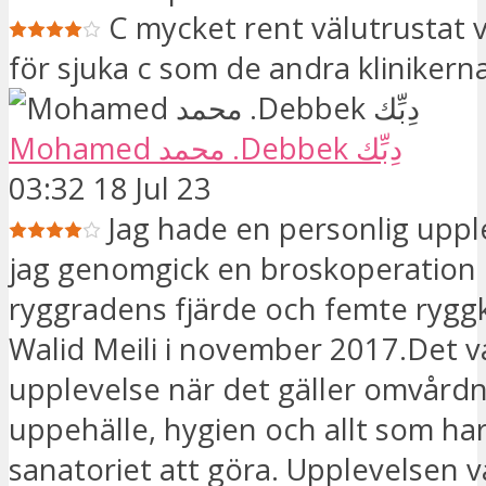
C mycket rent välutrustat 
för sjuka c som de andra klinikern
Mohamed محمد .Debbek دِبِّك
03:32 18 Jul 23
Jag hade en personlig uppl
jag genomgick en broskoperation
ryggradens fjärde och femte ryggk
Walid Meili i november 2017.Det v
upplevelse när det gäller omvård
uppehälle, hygien och allt som ha
sanatoriet att göra. Upplevelsen 