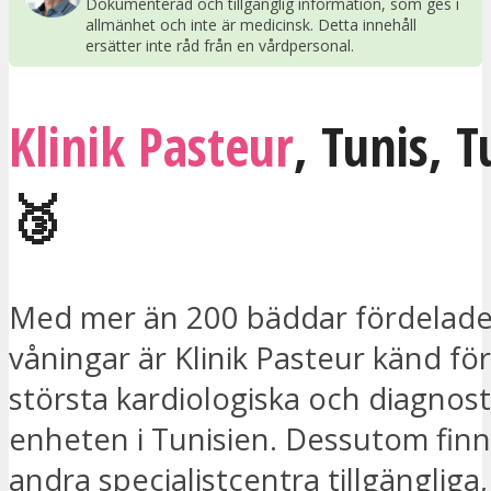
Dokumenterad och tillgänglig information, som ges i
allmänhet och inte är medicinsk. Detta innehåll
ersätter inte råd från en vårdpersonal.
Klinik Pasteur
,
Tunis
,
T
🥉
Med mer än 200 bäddar fördelade
våningar är Klinik Pasteur känd fö
största kardiologiska och diagnost
enheten i Tunisien. Dessutom fin
andra specialistcentra tillgängliga,