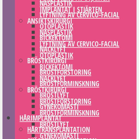
NÄSPLASTIK
IMPLANTAT I STJÄRTEN
LYFTNING AV CERVICO-FACIAL
ANSIKTSKIRURGI
OTOPLASTIK
NÄSPLASTIK
BICKEKTOMI
LYFTNING AV CERVICO-FACIAL
NACKLYFT
OTOPLASTIK
BRÖSTKIRURGI
BICKEKTOMI
BRÖSTFÖRSTORING
NACKLYFT
BRÖSTFÖRMINSKNING
BRÖSTKIRURGI
BRÖSTLYFT
BRÖSTFÖRSTORING
GYNEKOMASTI
BRÖSTFÖRMINSKNING
HÅRIMPLANTAT
BRÖSTLYFT
HÅRTRANSPLANTATION
GYNEKOMASTI