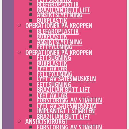
BLEFAROPLASTIK
BRAZILIAN BUTT LIFT
ANSIKTSLYFTNING
BUKPLASTIK
OPERATIONER PÅ KROPPEN
BLEFAROPLASTIK
BUKPLASTIK
ANSIKTSLYFTNING
FETTFYLLNING
OPERATIONER PÅ KROPPEN
FETTSUGNING
BUKPLASTIK
LYFT AV LÅR
FETTFYLLNING
LYFT AV SÄTESMUSKELN
FETTSUGNING
BRAZILIAN BUTT LIFT
LYFT AV LÅR
FÖRSTORING AV STJÄRTEN
LYFT AV SÄTESMUSKELN
IMPLANTAT I STJÄRTEN
BRAZILIAN BUTT LIFT
ANSIKTSKIRURGI
FÖRSTORING AV STJÄRTEN