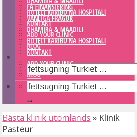
DHAMIRA & MAADILI
FÅ FINANSIERING
HOTELI KARIBU NA HOSPITALI
VANLIGA FRÅGOR
KONTAKT
DHAMIRA & MAADILI
ADD YOUR CLINIC
HOTELI KARIBU NA HOSPITALI
BLOG
KONTAKT
ADD YOUR CLINIC
BLOG
Bästa klinik utomlands
»
Klinik
Pasteur