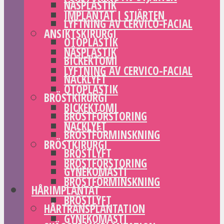
NÄSPLASTIK
IMPLANTAT I STJÄRTEN
LYFTNING AV CERVICO-FACIAL
ANSIKTSKIRURGI
OTOPLASTIK
NÄSPLASTIK
BICKEKTOMI
LYFTNING AV CERVICO-FACIAL
NACKLYFT
OTOPLASTIK
BRÖSTKIRURGI
BICKEKTOMI
BRÖSTFÖRSTORING
NACKLYFT
BRÖSTFÖRMINSKNING
BRÖSTKIRURGI
BRÖSTLYFT
BRÖSTFÖRSTORING
GYNEKOMASTI
BRÖSTFÖRMINSKNING
HÅRIMPLANTAT
BRÖSTLYFT
HÅRTRANSPLANTATION
GYNEKOMASTI