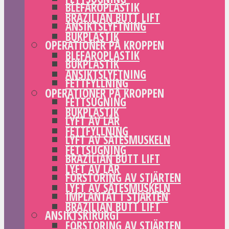
BLEFAROPLASTIK
BRAZILIAN BUTT LIFT
ANSIKTSLYFTNING
BUKPLASTIK
OPERATIONER PÅ KROPPEN
BLEFAROPLASTIK
BUKPLASTIK
ANSIKTSLYFTNING
FETTFYLLNING
OPERATIONER PÅ KROPPEN
FETTSUGNING
BUKPLASTIK
LYFT AV LÅR
FETTFYLLNING
LYFT AV SÄTESMUSKELN
FETTSUGNING
BRAZILIAN BUTT LIFT
LYFT AV LÅR
FÖRSTORING AV STJÄRTEN
LYFT AV SÄTESMUSKELN
IMPLANTAT I STJÄRTEN
BRAZILIAN BUTT LIFT
ANSIKTSKIRURGI
FÖRSTORING AV STJÄRTEN