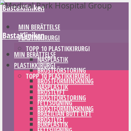
BastaKliniken
MIN BERÄTTELSE
BastaKliniken
PLASTIKKIRURGI
TOPP 10 PLASTIKKIRURGI
MIN BERÄTTELSE
NÄSPLASTIK
PLASTIKKIRURGI
BRÖSTFÖRSTORING
TOPP 10 PLASTIKKIRURGI
BRÖSTFÖRMINSKNING
NÄSPLASTIK
BRÖSTLYFT
BRÖSTFÖRSTORING
FETTSUGNING
BRÖSTFÖRMINSKNING
BRAZILIAN BUTT LIFT
BRÖSTLYFT
BUKPLASTIK
FETTSUGNING