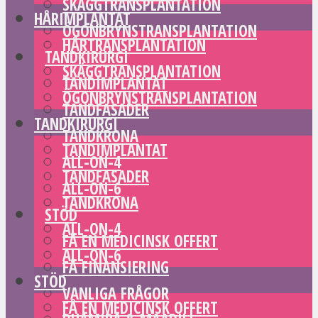
SKÄGGTRANSPLANTATION
HÅRIMPLANTAT
ÖGONBRYNSTRANSPLANTATION
HÅRTRANSPLANTATION
TANDKIRURGI
SKÄGGTRANSPLANTATION
TANDIMPLANTAT
ÖGONBRYNSTRANSPLANTATION
TANDFASADER
TANDKIRURGI
TANDKRONA
TANDIMPLANTAT
ALL-ON-4
TANDFASADER
ALL-ON-6
TANDKRONA
STÖD
ALL-ON-4
FÅ EN MEDICINSK OFFERT
ALL-ON-6
FÅ FINANSIERING
STÖD
VANLIGA FRÅGOR
FÅ EN MEDICINSK OFFERT