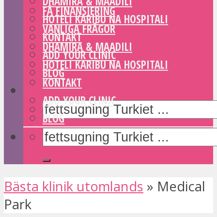
DHAMIRA & MAADILI
FÅ FINANSIERING
HOTELI KARIBU NA HOSPITALI
VANLIGA FRÅGOR
KONTAKT
DHAMIRA & MAADILI
ADD YOUR CLINIC
HOTELI KARIBU NA HOSPITALI
BLOG
KONTAKT
ADD YOUR CLINIC
BLOG
Bästa klinik utomlands
»
Medical
Park