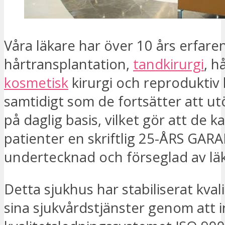
Våra läkare har över 10 års erfare
hårtransplantation,
tandkirurgi
, h
kosmetisk
kirurgi och reproduktiv 
samtidigt som de fortsätter att utö
på daglig basis, vilket gör att de k
patienter en skriftlig 25-ÅRS GARA
undertecknad och förseglad av lä
Detta sjukhus har stabiliserat kval
sina sjukvårdstjänster genom att i