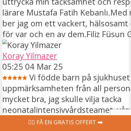
uttrycka min tacksamhet och respe
lärare Mustafa Fatih Kebanlı.Med 
ber jag om ett vackert, hälsosamt 
för var och en av dem.Filiz Füsun
Koray Yilmazer
05:25 04 Mar 25
Vi födde barn på sjukhuset
uppmärksamheten från all persona
mycket bra, jag skulle vilja tacka
neonatalintensivvårdsteamet, vår 
Gönül, vår lärare Ülkü, vår lärare H
‍👩‍⚕ FÅ EN GRATIS OFFERT ➡️