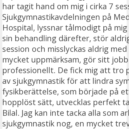
har tagit hand om mig i cirka 7 se
Sjukgymnastikavdelningen på Med
Hospital, lyssnar tålmodigt på mi
sin behandling därefter, stör aldri
session och misslyckas aldrig med 
mycket uppmärksam, gör sitt job
professionellt. De fick mig att tro
av sjukgymnastik för att lindra sy
fysikberättelse, som började på e
hopplöst sätt, utvecklas perfekt t
Bilal. Jag kan inte tacka alla som 
sjukgymnastik nog, en mycket trevl