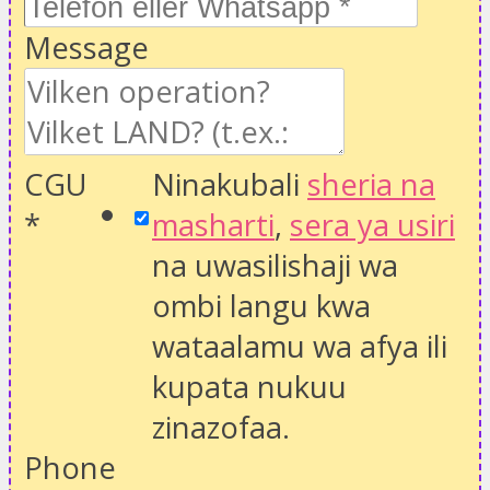
Message
CGU
Ninakubali
sheria na
*
masharti
,
sera ya usiri
na uwasilishaji wa
ombi langu kwa
wataalamu wa afya ili
kupata nukuu
zinazofaa.
Phone