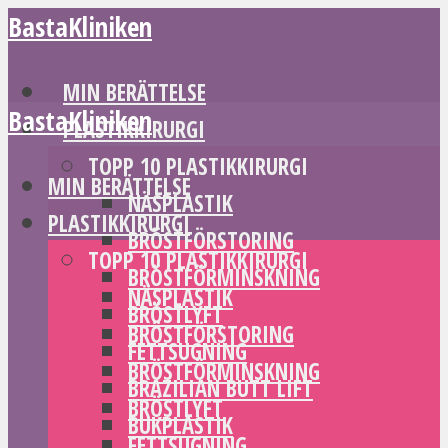
BastaKliniken
MIN BERÄTTELSE
BastaKliniken
PLASTIKKIRURGI
TOPP 10 PLASTIKKIRURGI
MIN BERÄTTELSE
NÄSPLASTIK
PLASTIKKIRURGI
BRÖSTFÖRSTORING
TOPP 10 PLASTIKKIRURGI
BRÖSTFÖRMINSKNING
NÄSPLASTIK
BRÖSTLYFT
BRÖSTFÖRSTORING
FETTSUGNING
BRÖSTFÖRMINSKNING
BRAZILIAN BUTT LIFT
BRÖSTLYFT
BUKPLASTIK
FETTSUGNING