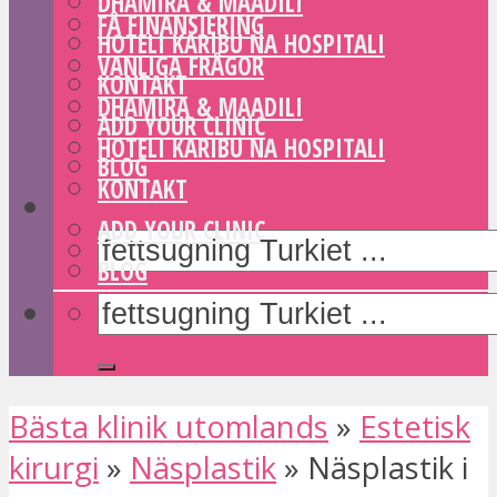
DHAMIRA & MAADILI
FÅ FINANSIERING
HOTELI KARIBU NA HOSPITALI
VANLIGA FRÅGOR
KONTAKT
DHAMIRA & MAADILI
ADD YOUR CLINIC
HOTELI KARIBU NA HOSPITALI
BLOG
KONTAKT
ADD YOUR CLINIC
BLOG
Bästa klinik utomlands
»
Estetisk
kirurgi
»
Näsplastik
»
Näsplastik i