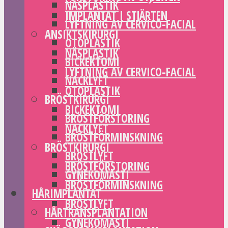
NÄSPLASTIK
IMPLANTAT I STJÄRTEN
LYFTNING AV CERVICO-FACIAL
ANSIKTSKIRURGI
OTOPLASTIK
NÄSPLASTIK
BICKEKTOMI
LYFTNING AV CERVICO-FACIAL
NACKLYFT
OTOPLASTIK
BRÖSTKIRURGI
BICKEKTOMI
BRÖSTFÖRSTORING
NACKLYFT
BRÖSTFÖRMINSKNING
BRÖSTKIRURGI
BRÖSTLYFT
BRÖSTFÖRSTORING
GYNEKOMASTI
BRÖSTFÖRMINSKNING
HÅRIMPLANTAT
BRÖSTLYFT
HÅRTRANSPLANTATION
GYNEKOMASTI