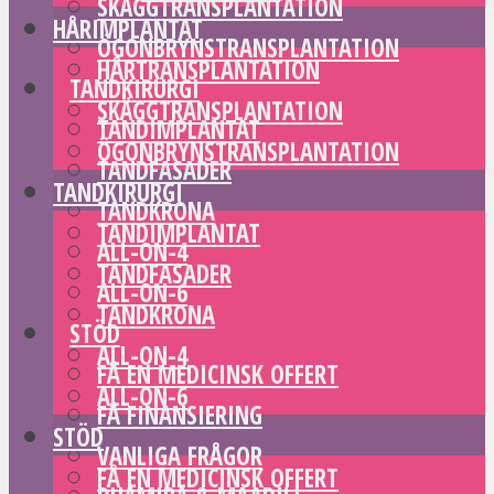
SKÄGGTRANSPLANTATION
HÅRIMPLANTAT
ÖGONBRYNSTRANSPLANTATION
HÅRTRANSPLANTATION
TANDKIRURGI
SKÄGGTRANSPLANTATION
TANDIMPLANTAT
ÖGONBRYNSTRANSPLANTATION
TANDFASADER
TANDKIRURGI
TANDKRONA
TANDIMPLANTAT
ALL-ON-4
TANDFASADER
ALL-ON-6
TANDKRONA
STÖD
ALL-ON-4
FÅ EN MEDICINSK OFFERT
ALL-ON-6
FÅ FINANSIERING
STÖD
VANLIGA FRÅGOR
FÅ EN MEDICINSK OFFERT