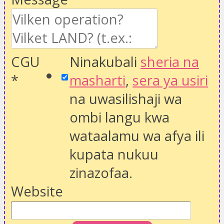
CGU
Ninakubali
sheria na
*
masharti
,
sera ya usiri
na uwasilishaji wa
ombi langu kwa
wataalamu wa afya ili
kupata nukuu
zinazofaa.
Website