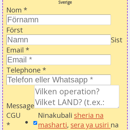
Sverige
Nom
*
Först
Sist
Email
*
Telephone
*
Message
CGU
Ninakubali
sheria na
*
masharti
,
sera ya usiri
na