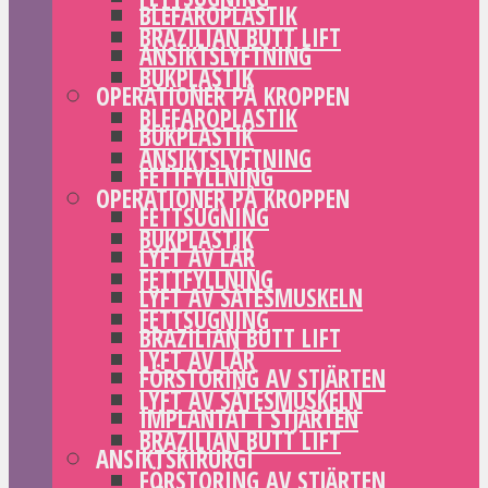
BLEFAROPLASTIK
BRAZILIAN BUTT LIFT
ANSIKTSLYFTNING
BUKPLASTIK
OPERATIONER PÅ KROPPEN
BLEFAROPLASTIK
BUKPLASTIK
ANSIKTSLYFTNING
FETTFYLLNING
OPERATIONER PÅ KROPPEN
FETTSUGNING
BUKPLASTIK
LYFT AV LÅR
FETTFYLLNING
LYFT AV SÄTESMUSKELN
FETTSUGNING
BRAZILIAN BUTT LIFT
LYFT AV LÅR
FÖRSTORING AV STJÄRTEN
LYFT AV SÄTESMUSKELN
IMPLANTAT I STJÄRTEN
BRAZILIAN BUTT LIFT
ANSIKTSKIRURGI
FÖRSTORING AV STJÄRTEN