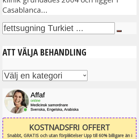
Casablanca...
ATT VÄLJA BEHANDLING
KOSTNADSFRI OFFERT
Snabbt, GRATIS och utan förpliktelser Upp till 60% billigare än i