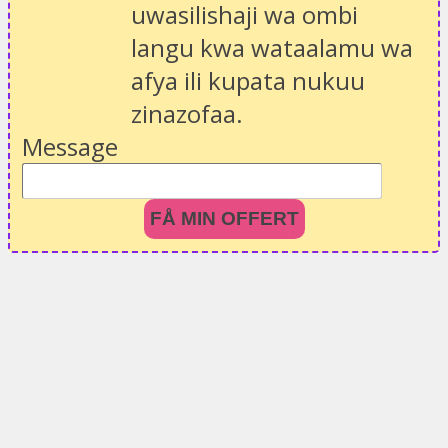
uwasilishaji wa ombi
langu kwa wataalamu wa
afya ili kupata nukuu
zinazofaa.
Message
FÅ MIN OFFERT