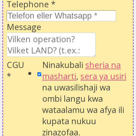
Telephone
*
Message
CGU
Ninakubali
sheria na
*
masharti
,
sera ya usiri
na uwasilishaji wa
ombi langu kwa
wataalamu wa afya ili
kupata nukuu
zinazofaa.