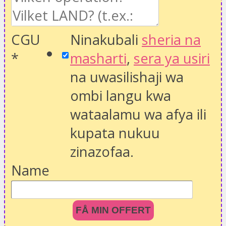
CGU
Ninakubali
sheria na
*
masharti
,
sera ya usiri
na uwasilishaji wa
ombi langu kwa
wataalamu wa afya ili
kupata nukuu
zinazofaa.
Name
FÅ MIN OFFERT