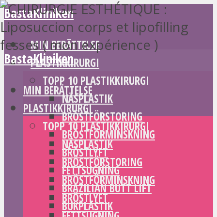
BastaKliniken
MIN BERÄTTELSE
BastaKliniken
PLASTIKKIRURGI
TOPP 10 PLASTIKKIRURGI
MIN BERÄTTELSE
NÄSPLASTIK
PLASTIKKIRURGI
BRÖSTFÖRSTORING
TOPP 10 PLASTIKKIRURGI
BRÖSTFÖRMINSKNING
NÄSPLASTIK
BRÖSTLYFT
BRÖSTFÖRSTORING
FETTSUGNING
BRÖSTFÖRMINSKNING
BRAZILIAN BUTT LIFT
BRÖSTLYFT
BUKPLASTIK
FETTSUGNING