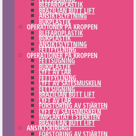
BLEFAROPLASTIK
BRAZILIAN BUTT LIFT
ANSIKTSLYFTNING
BUKPLASTIK
OPERATIONER PÅ KROPPEN
BLEFAROPLASTIK
BUKPLASTIK
ANSIKTSLYFTNING
FETTFYLLNING
OPERATIONER PÅ KROPPEN
FETTSUGNING
BUKPLASTIK
LYFT AV LÅR
FETTFYLLNING
LYFT AV SÄTESMUSKELN
FETTSUGNING
BRAZILIAN BUTT LIFT
LYFT AV LÅR
FÖRSTORING AV STJÄRTEN
LYFT AV SÄTESMUSKELN
IMPLANTAT I STJÄRTEN
BRAZILIAN BUTT LIFT
ANSIKTSKIRURGI
FÖRSTORING AV STJÄRTEN