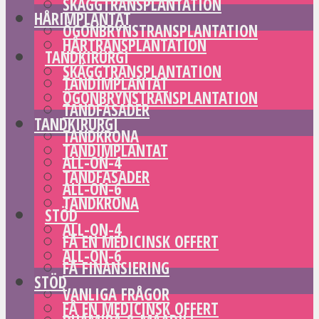
SKÄGGTRANSPLANTATION
HÅRIMPLANTAT
ÖGONBRYNSTRANSPLANTATION
HÅRTRANSPLANTATION
TANDKIRURGI
SKÄGGTRANSPLANTATION
TANDIMPLANTAT
ÖGONBRYNSTRANSPLANTATION
TANDFASADER
TANDKIRURGI
TANDKRONA
TANDIMPLANTAT
ALL-ON-4
TANDFASADER
ALL-ON-6
TANDKRONA
STÖD
ALL-ON-4
FÅ EN MEDICINSK OFFERT
ALL-ON-6
FÅ FINANSIERING
STÖD
VANLIGA FRÅGOR
FÅ EN MEDICINSK OFFERT