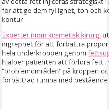
av detta fett injiceras strategiskt 
för att ge dem fyllighet, ton och k
kontur.
Experter inom kosmetisk kirurgi
ut
ingreppet för att förbättra propo
hela underkroppen genom
fettsu
hjälper patienten att förlora fett i
“problemområden” på kroppen oc
förbättrad rumpa med bestående r
JAG VILL BLI KONTAKTAD