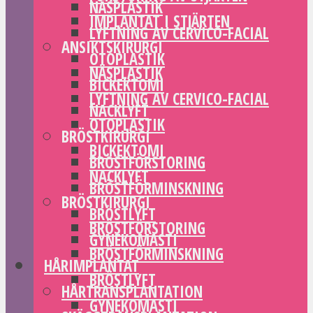
NÄSPLASTIK
IMPLANTAT I STJÄRTEN
LYFTNING AV CERVICO-FACIAL
ANSIKTSKIRURGI
OTOPLASTIK
NÄSPLASTIK
BICKEKTOMI
LYFTNING AV CERVICO-FACIAL
NACKLYFT
OTOPLASTIK
BRÖSTKIRURGI
BICKEKTOMI
BRÖSTFÖRSTORING
NACKLYFT
BRÖSTFÖRMINSKNING
BRÖSTKIRURGI
BRÖSTLYFT
BRÖSTFÖRSTORING
GYNEKOMASTI
BRÖSTFÖRMINSKNING
HÅRIMPLANTAT
BRÖSTLYFT
HÅRTRANSPLANTATION
GYNEKOMASTI