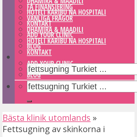
DHAMIRA & MAADILI
FÅ FINANSIERING
HOTELI KARIBU NA HOSPITALI
VANLIGA FRÅGOR
KONTAKT
DHAMIRA & MAADILI
ADD YOUR CLINIC
HOTELI KARIBU NA HOSPITALI
BLOG
KONTAKT
ADD YOUR CLINIC
BLOG
Bästa klinik utomlands
»
Fettsugning av skinkorna i