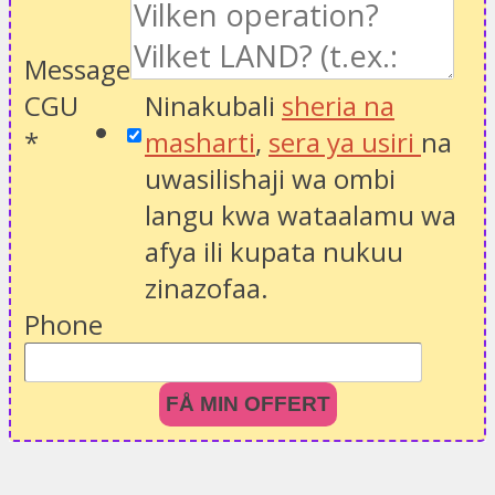
Message
CGU
Ninakubali
sheria na
*
masharti
,
sera ya usiri
na
uwasilishaji wa ombi
langu kwa wataalamu wa
afya ili kupata nukuu
zinazofaa.
Phone
FÅ MIN OFFERT