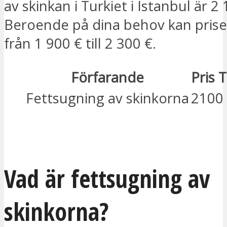
av skinkan i Turkiet i Istanbul är 2 
Beroende på dina behov kan priset
från 1 900 € till 2 300 €.
Förfarande
Pris 
Fettsugning av skinkorna
2100
JAG ÄR INTRESSERAD
Vad är fettsugning av
skinkorna?