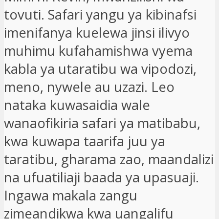
tovuti. Safari yangu ya kibinafsi
imenifanya kuelewa jinsi ilivyo
muhimu kufahamishwa vyema
kabla ya utaratibu wa vipodozi,
meno, nywele au uzazi. Leo
nataka kuwasaidia wale
wanaofikiria safari ya matibabu,
kwa kuwapa taarifa juu ya
taratibu, gharama zao, maandalizi
na ufuatiliaji baada ya upasuaji.
Ingawa makala zangu
zimeandikwa kwa uangalifu