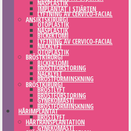
NÄSPLASTIK
IMPLANTAT I STJÄRTEN
LYFTNING AV CERVICO-FACIAL
ANSIKTSKIRURGI
OTOPLASTIK
NÄSPLASTIK
BICKEKTOMI
LYFTNING AV CERVICO-FACIAL
NACKLYFT
OTOPLASTIK
BRÖSTKIRURGI
BICKEKTOMI
BRÖSTFÖRSTORING
NACKLYFT
BRÖSTFÖRMINSKNING
BRÖSTKIRURGI
BRÖSTLYFT
BRÖSTFÖRSTORING
GYNEKOMASTI
BRÖSTFÖRMINSKNING
HÅRIMPLANTAT
BRÖSTLYFT
HÅRTRANSPLANTATION
GYNEKOMASTI