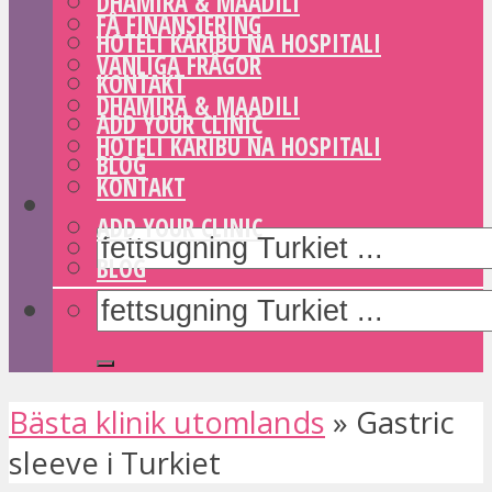
DHAMIRA & MAADILI
FÅ FINANSIERING
HOTELI KARIBU NA HOSPITALI
VANLIGA FRÅGOR
KONTAKT
DHAMIRA & MAADILI
ADD YOUR CLINIC
HOTELI KARIBU NA HOSPITALI
BLOG
KONTAKT
ADD YOUR CLINIC
BLOG
Bästa klinik utomlands
»
Gastric
sleeve i Turkiet