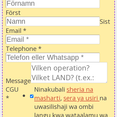
Först
Sist
Email
*
Telephone
*
Message
CGU
Ninakubali
sheria na
*
masharti
,
sera ya usiri
na
uwasilishaji wa ombi
langu kwa wataalamu wa