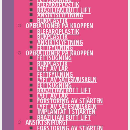
BLEFAROPLASTIK
BRAZILIAN BUTT LIFT
ANSIKTSLYFTNING
BUKPLASTIK
OPERATIONER PÅ KROPPEN
BLEFAROPLASTIK
BUKPLASTIK
ANSIKTSLYFTNING
FETTFYLLNING
OPERATIONER PÅ KROPPEN
FETTSUGNING
BUKPLASTIK
LYFT AV LÅR
FETTFYLLNING
LYFT AV SÄTESMUSKELN
FETTSUGNING
BRAZILIAN BUTT LIFT
LYFT AV LÅR
FÖRSTORING AV STJÄRTEN
LYFT AV SÄTESMUSKELN
IMPLANTAT I STJÄRTEN
BRAZILIAN BUTT LIFT
ANSIKTSKIRURGI
FÖRSTORING AV STJÄRTEN