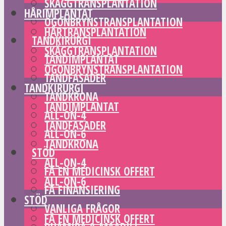
SKÄGGTRANSPLANTATION
HÅRIMPLANTAT
ÖGONBRYNSTRANSPLANTATION
HÅRTRANSPLANTATION
TANDKIRURGI
SKÄGGTRANSPLANTATION
TANDIMPLANTAT
ÖGONBRYNSTRANSPLANTATION
TANDFASADER
TANDKIRURGI
TANDKRONA
TANDIMPLANTAT
ALL-ON-4
TANDFASADER
ALL-ON-6
TANDKRONA
STÖD
ALL-ON-4
FÅ EN MEDICINSK OFFERT
ALL-ON-6
FÅ FINANSIERING
STÖD
VANLIGA FRÅGOR
FÅ EN MEDICINSK OFFERT