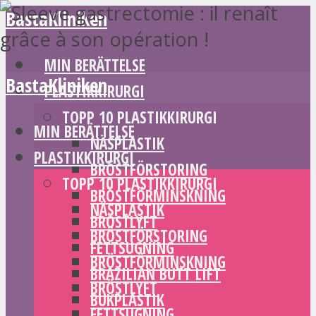
BastaKliniken
MIN BERÄTTELSE
BastaKliniken
PLASTIKKIRURGI
TOPP 10 PLASTIKKIRURGI
MIN BERÄTTELSE
NÄSPLASTIK
PLASTIKKIRURGI
BRÖSTFÖRSTORING
TOPP 10 PLASTIKKIRURGI
BRÖSTFÖRMINSKNING
NÄSPLASTIK
BRÖSTLYFT
BRÖSTFÖRSTORING
FETTSUGNING
BRÖSTFÖRMINSKNING
BRAZILIAN BUTT LIFT
BRÖSTLYFT
BUKPLASTIK
FETTSUGNING