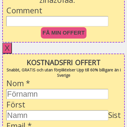
Comment
FÅ MIN OFFERT
X
KOSTNADSFRI OFFERT
Snabbt, GRATIS och utan förpliktelser Upp till 60% billigare än i
Sverige
Nom
*
Först
Sist
Email
*