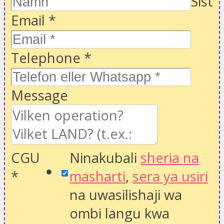
Sist
Email
*
Telephone
*
Message
CGU
Ninakubali
sheria na
*
masharti
,
sera ya usiri
na uwasilishaji wa
ombi langu kwa