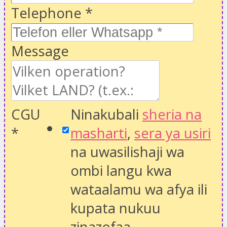
Telephone
*
Message
CGU
Ninakubali
sheria na
*
masharti
,
sera ya usiri
na uwasilishaji wa
ombi langu kwa
wataalamu wa afya ili
kupata nukuu
zinazofaa.