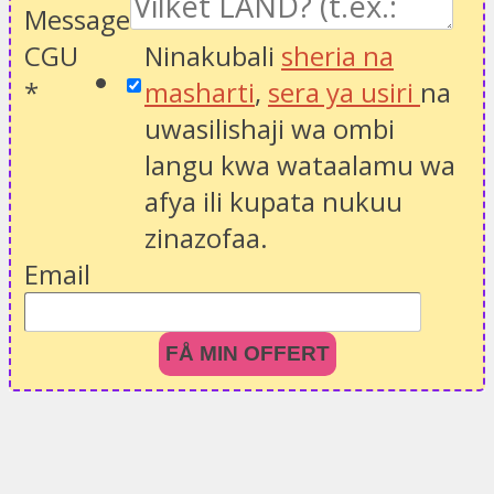
Message
CGU
Ninakubali
sheria na
*
masharti
,
sera ya usiri
na
uwasilishaji wa ombi
langu kwa wataalamu wa
afya ili kupata nukuu
zinazofaa.
Email
FÅ MIN OFFERT