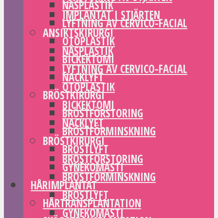
NÄSPLASTIK
IMPLANTAT I STJÄRTEN
LYFTNING AV CERVICO-FACIAL
ANSIKTSKIRURGI
OTOPLASTIK
NÄSPLASTIK
BICKEKTOMI
LYFTNING AV CERVICO-FACIAL
NACKLYFT
OTOPLASTIK
BRÖSTKIRURGI
BICKEKTOMI
BRÖSTFÖRSTORING
NACKLYFT
BRÖSTFÖRMINSKNING
BRÖSTKIRURGI
BRÖSTLYFT
BRÖSTFÖRSTORING
GYNEKOMASTI
BRÖSTFÖRMINSKNING
HÅRIMPLANTAT
BRÖSTLYFT
HÅRTRANSPLANTATION
GYNEKOMASTI