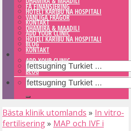
DHAMIRA & MAADILI
FÅ FINANSIERING
HOTELI KARIBU NA HOSPITALI
VANLIGA FRÅGOR
KONTAKT
DHAMIRA & MAADILI
ADD YOUR CLINIC
HOTELI KARIBU NA HOSPITALI
BLOG
KONTAKT
ADD YOUR CLINIC
BLOG
Bästa klinik utomlands
»
In vitro-
fertilisering
»
MAP och IVF i