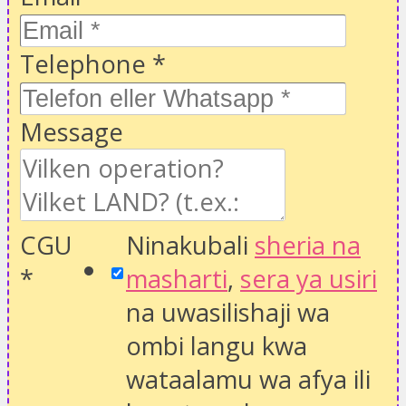
Telephone
*
Message
CGU
Ninakubali
sheria na
*
masharti
,
sera ya usiri
na uwasilishaji wa
ombi langu kwa
wataalamu wa afya ili