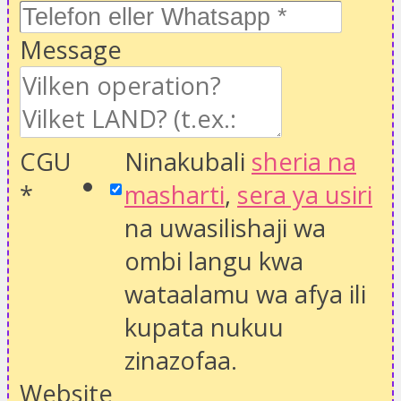
Message
CGU
Ninakubali
sheria na
*
masharti
,
sera ya usiri
na uwasilishaji wa
ombi langu kwa
wataalamu wa afya ili
kupata nukuu
zinazofaa.
Website