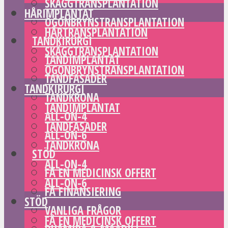
SKÄGGTRANSPLANTATION
HÅRIMPLANTAT
ÖGONBRYNSTRANSPLANTATION
HÅRTRANSPLANTATION
TANDKIRURGI
SKÄGGTRANSPLANTATION
TANDIMPLANTAT
ÖGONBRYNSTRANSPLANTATION
TANDFASADER
TANDKIRURGI
TANDKRONA
TANDIMPLANTAT
ALL-ON-4
TANDFASADER
ALL-ON-6
TANDKRONA
STÖD
ALL-ON-4
FÅ EN MEDICINSK OFFERT
ALL-ON-6
FÅ FINANSIERING
STÖD
VANLIGA FRÅGOR
FÅ EN MEDICINSK OFFERT