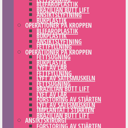
BLEFAROPLASTIK
BRAZILIAN BUTT LIFT
ANSIKTSLYFTNING
BUKPLASTIK
OPERATIONER PÅ KROPPEN
BLEFAROPLASTIK
BUKPLASTIK
ANSIKTSLYFTNING
FETTFYLLNING
OPERATIONER PÅ KROPPEN
FETTSUGNING
BUKPLASTIK
LYFT AV LÅR
FETTFYLLNING
LYFT AV SÄTESMUSKELN
FETTSUGNING
BRAZILIAN BUTT LIFT
LYFT AV LÅR
FÖRSTORING AV STJÄRTEN
LYFT AV SÄTESMUSKELN
IMPLANTAT I STJÄRTEN
BRAZILIAN BUTT LIFT
ANSIKTSKIRURGI
FÖRSTORING AV STJÄRTEN