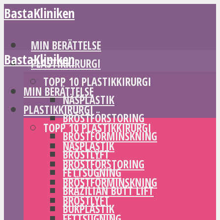
BastaKliniken
MIN BERÄTTELSE
BastaKliniken
PLASTIKKIRURGI
TOPP 10 PLASTIKKIRURGI
MIN BERÄTTELSE
NÄSPLASTIK
PLASTIKKIRURGI
BRÖSTFÖRSTORING
TOPP 10 PLASTIKKIRURGI
BRÖSTFÖRMINSKNING
NÄSPLASTIK
BRÖSTLYFT
BRÖSTFÖRSTORING
FETTSUGNING
BRÖSTFÖRMINSKNING
BRAZILIAN BUTT LIFT
BRÖSTLYFT
BUKPLASTIK
FETTSUGNING