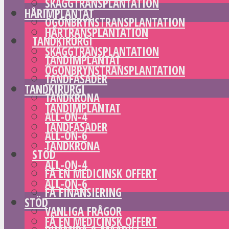
SKÄGGTRANSPLANTATION
HÅRIMPLANTAT
ÖGONBRYNSTRANSPLANTATION
HÅRTRANSPLANTATION
TANDKIRURGI
SKÄGGTRANSPLANTATION
TANDIMPLANTAT
ÖGONBRYNSTRANSPLANTATION
TANDFASADER
TANDKIRURGI
TANDKRONA
TANDIMPLANTAT
ALL-ON-4
TANDFASADER
ALL-ON-6
TANDKRONA
STÖD
ALL-ON-4
FÅ EN MEDICINSK OFFERT
ALL-ON-6
FÅ FINANSIERING
STÖD
VANLIGA FRÅGOR
FÅ EN MEDICINSK OFFERT