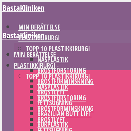
BastaKliniken
MIN BERÄTTELSE
BastaKliniken
PLASTIKKIRURGI
TOPP 10 PLASTIKKIRURGI
MIN BERÄTTELSE
NÄSPLASTIK
PLASTIKKIRURGI
BRÖSTFÖRSTORING
TOPP 10 PLASTIKKIRURGI
BRÖSTFÖRMINSKNING
NÄSPLASTIK
BRÖSTLYFT
BRÖSTFÖRSTORING
FETTSUGNING
BRÖSTFÖRMINSKNING
BRAZILIAN BUTT LIFT
BRÖSTLYFT
BUKPLASTIK
FETTSUGNING