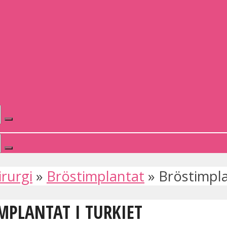
irurgi
»
Bröstimplantat
»
Bröstimpla
MPLANTAT I TURKIET