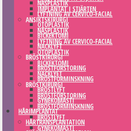
NÄSPLASTIK
IMPLANTAT I STJÄRTEN
LYFTNING AV CERVICO-FACIAL
ANSIKTSKIRURGI
OTOPLASTIK
NÄSPLASTIK
BICKEKTOMI
LYFTNING AV CERVICO-FACIAL
NACKLYFT
OTOPLASTIK
BRÖSTKIRURGI
BICKEKTOMI
BRÖSTFÖRSTORING
NACKLYFT
BRÖSTFÖRMINSKNING
BRÖSTKIRURGI
BRÖSTLYFT
BRÖSTFÖRSTORING
GYNEKOMASTI
BRÖSTFÖRMINSKNING
HÅRIMPLANTAT
BRÖSTLYFT
HÅRTRANSPLANTATION
GYNEKOMASTI