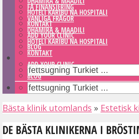
DHAMIRA & MAADILI
FÅ FINANSIERING
HOTELI KARIBU NA HOSPITALI
VANLIGA FRÅGOR
KONTAKT
DHAMIRA & MAADILI
ADD YOUR CLINIC
HOTELI KARIBU NA HOSPITALI
BLOG
KONTAKT
ADD YOUR CLINIC
BLOG
Bästa klinik utomlands
»
Estetisk k
DE BÄSTA KLINIKERNA I BRÖSTI