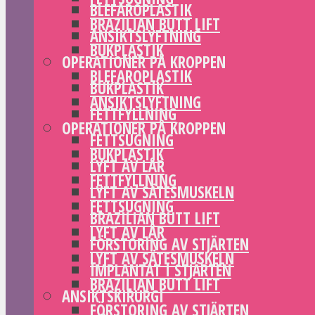
BLEFAROPLASTIK
BRAZILIAN BUTT LIFT
ANSIKTSLYFTNING
BUKPLASTIK
OPERATIONER PÅ KROPPEN
BLEFAROPLASTIK
BUKPLASTIK
ANSIKTSLYFTNING
FETTFYLLNING
OPERATIONER PÅ KROPPEN
FETTSUGNING
BUKPLASTIK
LYFT AV LÅR
FETTFYLLNING
LYFT AV SÄTESMUSKELN
FETTSUGNING
BRAZILIAN BUTT LIFT
LYFT AV LÅR
FÖRSTORING AV STJÄRTEN
LYFT AV SÄTESMUSKELN
IMPLANTAT I STJÄRTEN
BRAZILIAN BUTT LIFT
ANSIKTSKIRURGI
FÖRSTORING AV STJÄRTEN