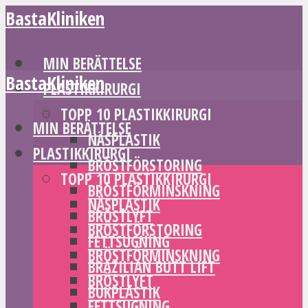
BastaKliniken
MIN BERÄTTELSE
BastaKliniken
PLASTIKKIRURGI
TOPP 10 PLASTIKKIRURGI
MIN BERÄTTELSE
NÄSPLASTIK
PLASTIKKIRURGI
BRÖSTFÖRSTORING
TOPP 10 PLASTIKKIRURGI
BRÖSTFÖRMINSKNING
NÄSPLASTIK
BRÖSTLYFT
BRÖSTFÖRSTORING
FETTSUGNING
BRÖSTFÖRMINSKNING
BRAZILIAN BUTT LIFT
BRÖSTLYFT
BUKPLASTIK
FETTSUGNING