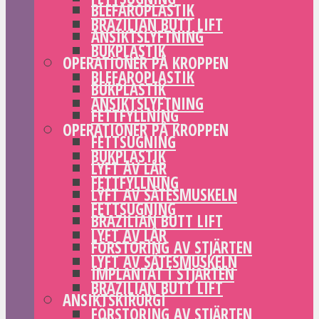
BLEFAROPLASTIK
BRAZILIAN BUTT LIFT
ANSIKTSLYFTNING
BUKPLASTIK
OPERATIONER PÅ KROPPEN
BLEFAROPLASTIK
BUKPLASTIK
ANSIKTSLYFTNING
FETTFYLLNING
OPERATIONER PÅ KROPPEN
FETTSUGNING
BUKPLASTIK
LYFT AV LÅR
FETTFYLLNING
LYFT AV SÄTESMUSKELN
FETTSUGNING
BRAZILIAN BUTT LIFT
LYFT AV LÅR
FÖRSTORING AV STJÄRTEN
LYFT AV SÄTESMUSKELN
IMPLANTAT I STJÄRTEN
BRAZILIAN BUTT LIFT
ANSIKTSKIRURGI
FÖRSTORING AV STJÄRTEN