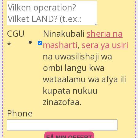
CGU
Ninakubali
sheria na
*
masharti
,
sera ya usiri
na uwasilishaji wa
ombi langu kwa
wataalamu wa afya ili
kupata nukuu
zinazofaa.
Phone
FÅ MIN OFFERT