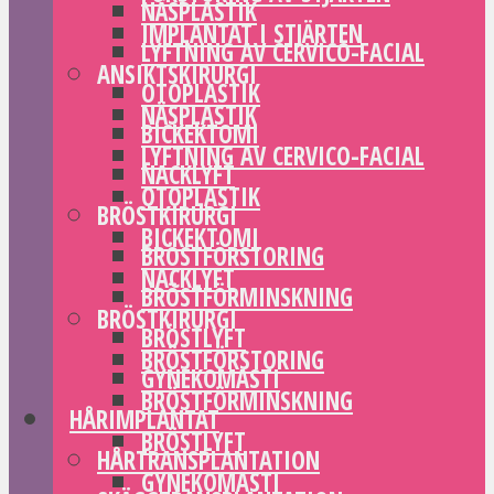
NÄSPLASTIK
IMPLANTAT I STJÄRTEN
LYFTNING AV CERVICO-FACIAL
ANSIKTSKIRURGI
OTOPLASTIK
NÄSPLASTIK
BICKEKTOMI
LYFTNING AV CERVICO-FACIAL
NACKLYFT
OTOPLASTIK
BRÖSTKIRURGI
BICKEKTOMI
BRÖSTFÖRSTORING
NACKLYFT
BRÖSTFÖRMINSKNING
BRÖSTKIRURGI
BRÖSTLYFT
BRÖSTFÖRSTORING
GYNEKOMASTI
BRÖSTFÖRMINSKNING
HÅRIMPLANTAT
BRÖSTLYFT
HÅRTRANSPLANTATION
GYNEKOMASTI