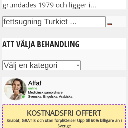
grundades 1979 och ligger i...
ATT VÄLJA BEHANDLING
KOSTNADSFRI OFFERT
Snabbt, GRATIS och utan förpliktelser Upp till 60% billigare än i
Sverige