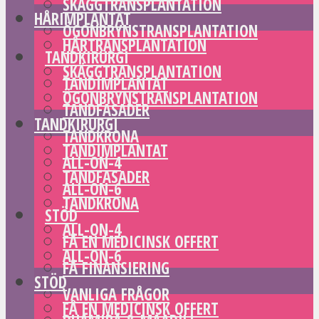
SKÄGGTRANSPLANTATION
HÅRIMPLANTAT
ÖGONBRYNSTRANSPLANTATION
HÅRTRANSPLANTATION
TANDKIRURGI
SKÄGGTRANSPLANTATION
TANDIMPLANTAT
ÖGONBRYNSTRANSPLANTATION
TANDFASADER
TANDKIRURGI
TANDKRONA
TANDIMPLANTAT
ALL-ON-4
TANDFASADER
ALL-ON-6
TANDKRONA
STÖD
ALL-ON-4
FÅ EN MEDICINSK OFFERT
ALL-ON-6
FÅ FINANSIERING
STÖD
VANLIGA FRÅGOR
FÅ EN MEDICINSK OFFERT