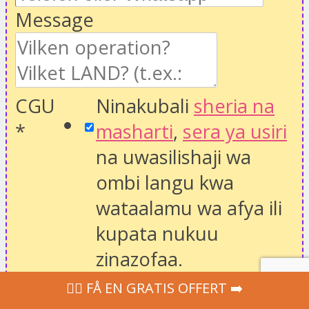
Message
CGU
Ninakubali
sheria na
*
masharti
,
sera ya usiri
na uwasilishaji wa
ombi langu kwa
wataalamu wa afya ili
kupata nukuu
zinazofaa.
Email
‍👩‍⚕ FÅ EN GRATIS OFFERT ➡️