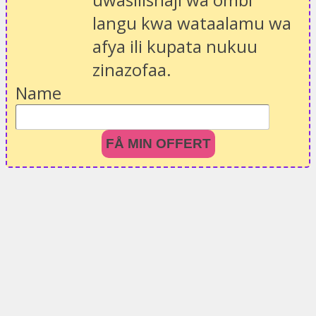
langu kwa wataalamu wa
afya ili kupata nukuu
zinazofaa.
Name
FÅ MIN OFFERT