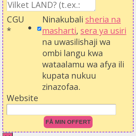
CGU
Ninakubali
sheria na
*
masharti
,
sera ya usiri
na uwasilishaji wa
ombi langu kwa
wataalamu wa afya ili
kupata nukuu
zinazofaa.
Website
FÅ MIN OFFERT