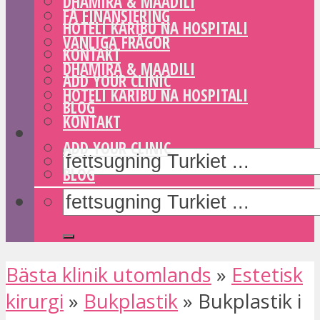
DHAMIRA & MAADILI
FÅ FINANSIERING
HOTELI KARIBU NA HOSPITALI
VANLIGA FRÅGOR
KONTAKT
DHAMIRA & MAADILI
ADD YOUR CLINIC
HOTELI KARIBU NA HOSPITALI
BLOG
KONTAKT
ADD YOUR CLINIC
BLOG
Bästa klinik utomlands
»
Estetisk
kirurgi
»
Bukplastik
»
Bukplastik i