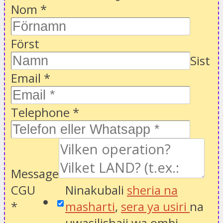
Nom
*
Först
Sist
Email
*
Telephone
*
Message
CGU
Ninakubali
sheria na
*
masharti
,
sera ya usiri
na
uwasilishaji wa ombi