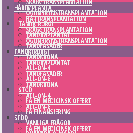
SKÄGGTRANSPLANTATION
HÅRIMPLANTAT
ÖGONBRYNSTRANSPLANTATION
HÅRTRANSPLANTATION
TANDKIRURGI
SKÄGGTRANSPLANTATION
TANDIMPLANTAT
ÖGONBRYNSTRANSPLANTATION
TANDFASADER
TANDKIRURGI
TANDKRONA
TANDIMPLANTAT
ALL-ON-4
TANDFASADER
ALL-ON-6
TANDKRONA
STÖD
ALL-ON-4
FÅ EN MEDICINSK OFFERT
ALL-ON-6
FÅ FINANSIERING
STÖD
VANLIGA FRÅGOR
FÅ EN MEDICINSK OFFERT