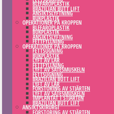
BLEFAROPLASTIK
BRAZILIAN BUTT LIFT
ANSIKTSLYFTNING
BUKPLASTIK
OPERATIONER PÅ KROPPEN
BLEFAROPLASTIK
BUKPLASTIK
ANSIKTSLYFTNING
FETTFYLLNING
OPERATIONER PÅ KROPPEN
FETTSUGNING
BUKPLASTIK
LYFT AV LÅR
FETTFYLLNING
LYFT AV SÄTESMUSKELN
FETTSUGNING
BRAZILIAN BUTT LIFT
LYFT AV LÅR
FÖRSTORING AV STJÄRTEN
LYFT AV SÄTESMUSKELN
IMPLANTAT I STJÄRTEN
BRAZILIAN BUTT LIFT
ANSIKTSKIRURGI
FÖRSTORING AV STJÄRTEN