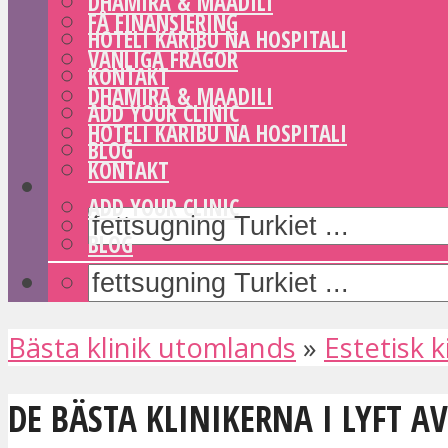
DHAMIRA & MAADILI
FÅ FINANSIERING
HOTELI KARIBU NA HOSPITALI
VANLIGA FRÅGOR
KONTAKT
DHAMIRA & MAADILI
ADD YOUR CLINIC
HOTELI KARIBU NA HOSPITALI
BLOG
KONTAKT
ADD YOUR CLINIC
BLOG
Bästa klinik utomlands
»
Estetisk k
DE BÄSTA KLINIKERNA I LYFT AV