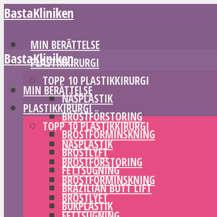
BastaKliniken
MIN BERÄTTELSE
BastaKliniken
PLASTIKKIRURGI
TOPP 10 PLASTIKKIRURGI
MIN BERÄTTELSE
NÄSPLASTIK
PLASTIKKIRURGI
BRÖSTFÖRSTORING
TOPP 10 PLASTIKKIRURGI
BRÖSTFÖRMINSKNING
NÄSPLASTIK
BRÖSTLYFT
BRÖSTFÖRSTORING
FETTSUGNING
BRÖSTFÖRMINSKNING
BRAZILIAN BUTT LIFT
BRÖSTLYFT
BUKPLASTIK
FETTSUGNING