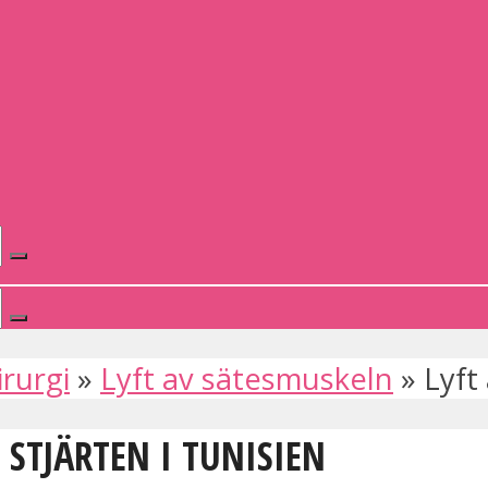
irurgi
»
Lyft av sätesmuskeln
»
Lyft
 STJÄRTEN I TUNISIEN