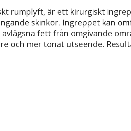
 rumplyft, är ett kirurgiskt ingrepp 
ngande skinkor. Ingreppet kan omf
tt avlägsna fett från omgivande om
are och mer tonat utseende. Resulta