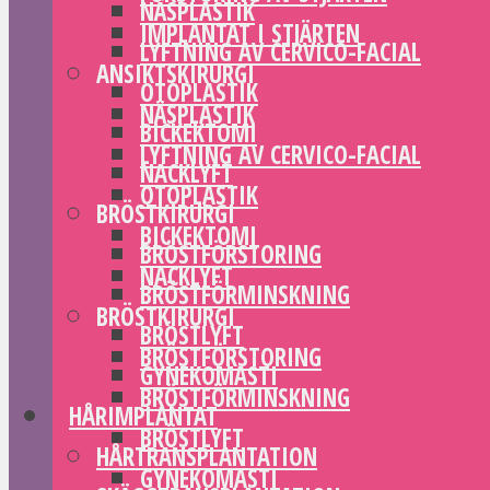
NÄSPLASTIK
IMPLANTAT I STJÄRTEN
LYFTNING AV CERVICO-FACIAL
ANSIKTSKIRURGI
OTOPLASTIK
NÄSPLASTIK
BICKEKTOMI
LYFTNING AV CERVICO-FACIAL
NACKLYFT
OTOPLASTIK
BRÖSTKIRURGI
BICKEKTOMI
BRÖSTFÖRSTORING
NACKLYFT
BRÖSTFÖRMINSKNING
BRÖSTKIRURGI
BRÖSTLYFT
BRÖSTFÖRSTORING
GYNEKOMASTI
BRÖSTFÖRMINSKNING
HÅRIMPLANTAT
BRÖSTLYFT
HÅRTRANSPLANTATION
GYNEKOMASTI