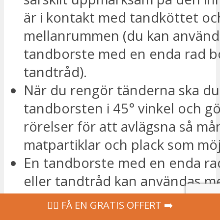
är i kontakt med tandköttet oc
mellanrummen (du kan använd
tandborste med en enda rad bo
tandtråd).
När du rengör tänderna ska du
tandborsten i 45° vinkel och g
rörelser för att avlägsna så m
matpartiklar och plack som möjl
En tandborste med en enda ra
eller tandtråd kan användas me
mängd tandkräm.
‍👩‍⚕ FÅ EN GRATIS OFFERT ➡️
Efter rengöring av tandbrygga