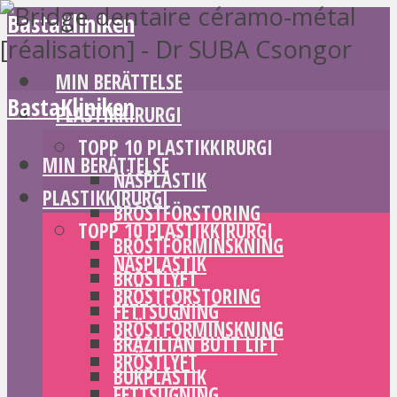
BastaKliniken
MIN BERÄTTELSE
BastaKliniken
PLASTIKKIRURGI
TOPP 10 PLASTIKKIRURGI
MIN BERÄTTELSE
NÄSPLASTIK
PLASTIKKIRURGI
BRÖSTFÖRSTORING
TOPP 10 PLASTIKKIRURGI
BRÖSTFÖRMINSKNING
NÄSPLASTIK
BRÖSTLYFT
BRÖSTFÖRSTORING
FETTSUGNING
BRÖSTFÖRMINSKNING
BRAZILIAN BUTT LIFT
BRÖSTLYFT
BUKPLASTIK
FETTSUGNING