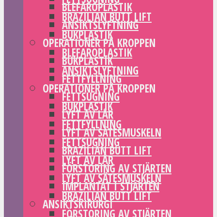
BLEFAROPLASTIK
BRAZILIAN BUTT LIFT
ANSIKTSLYFTNING
BUKPLASTIK
OPERATIONER PÅ KROPPEN
BLEFAROPLASTIK
BUKPLASTIK
ANSIKTSLYFTNING
FETTFYLLNING
OPERATIONER PÅ KROPPEN
FETTSUGNING
BUKPLASTIK
LYFT AV LÅR
FETTFYLLNING
LYFT AV SÄTESMUSKELN
FETTSUGNING
BRAZILIAN BUTT LIFT
LYFT AV LÅR
FÖRSTORING AV STJÄRTEN
LYFT AV SÄTESMUSKELN
IMPLANTAT I STJÄRTEN
BRAZILIAN BUTT LIFT
ANSIKTSKIRURGI
FÖRSTORING AV STJÄRTEN