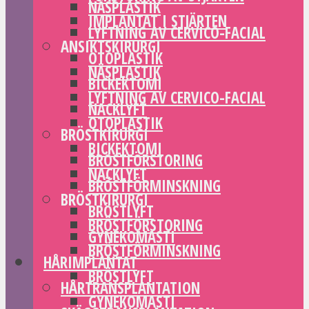
NÄSPLASTIK
IMPLANTAT I STJÄRTEN
LYFTNING AV CERVICO-FACIAL
ANSIKTSKIRURGI
OTOPLASTIK
NÄSPLASTIK
BICKEKTOMI
LYFTNING AV CERVICO-FACIAL
NACKLYFT
OTOPLASTIK
BRÖSTKIRURGI
BICKEKTOMI
BRÖSTFÖRSTORING
NACKLYFT
BRÖSTFÖRMINSKNING
BRÖSTKIRURGI
BRÖSTLYFT
BRÖSTFÖRSTORING
GYNEKOMASTI
BRÖSTFÖRMINSKNING
HÅRIMPLANTAT
BRÖSTLYFT
HÅRTRANSPLANTATION
GYNEKOMASTI