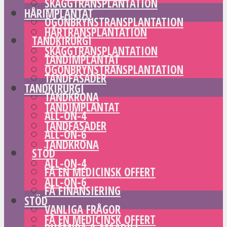
SKÄGGTRANSPLANTATION
HÅRIMPLANTAT
ÖGONBRYNSTRANSPLANTATION
HÅRTRANSPLANTATION
TANDKIRURGI
SKÄGGTRANSPLANTATION
TANDIMPLANTAT
ÖGONBRYNSTRANSPLANTATION
TANDFASADER
TANDKIRURGI
TANDKRONA
TANDIMPLANTAT
ALL-ON-4
TANDFASADER
ALL-ON-6
TANDKRONA
STÖD
ALL-ON-4
FÅ EN MEDICINSK OFFERT
ALL-ON-6
FÅ FINANSIERING
STÖD
VANLIGA FRÅGOR
FÅ EN MEDICINSK OFFERT