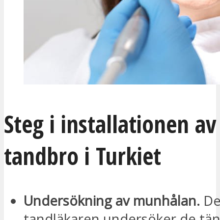
Steg i installationen av
tandbro i Turkiet
Undersökning av munhålan.
De
tandläkaren undersöker de tä