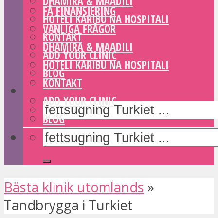
DHAMIRA & MAADILI
FÅ FINANSIERING
HOTELI KARIBU NA HOSPITALI
VANLIGA FRÅGOR
KONTAKT
DHAMIRA & MAADILI
ADD YOUR CLINIC
HOTELI KARIBU NA HOSPITALI
BLOG
KONTAKT
ADD YOUR CLINIC
BLOG
Bästa klinik utomlands
»
Tandbrygga i Turkiet