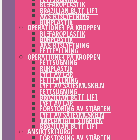
BLEFAROPLASTIK
BRAZILIAN BUTT LIFT
ANSIKTSLYFTNING
BUKPLASTIK
OPERATIONER PÅ KROPPEN
BLEFAROPLASTIK
BUKPLASTIK
ANSIKTSLYFTNING
FETTFYLLNING
OPERATIONER PÅ KROPPEN
FETTSUGNING
BUKPLASTIK
LYFT AV LÅR
FETTFYLLNING
LYFT AV SÄTESMUSKELN
FETTSUGNING
BRAZILIAN BUTT LIFT
LYFT AV LÅR
FÖRSTORING AV STJÄRTEN
LYFT AV SÄTESMUSKELN
IMPLANTAT I STJÄRTEN
BRAZILIAN BUTT LIFT
ANSIKTSKIRURGI
FÖRSTORING AV STJÄRTEN