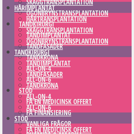
SKÄGGTRANSPLANTATION
HÅRIMPLANTAT
ÖGONBRYNSTRANSPLANTATION
HÅRTRANSPLANTATION
TANDKIRURGI
SKÄGGTRANSPLANTATION
TANDIMPLANTAT
ÖGONBRYNSTRANSPLANTATION
TANDFASADER
TANDKIRURGI
TANDKRONA
TANDIMPLANTAT
ALL-ON-4
TANDFASADER
ALL-ON-6
TANDKRONA
STÖD
ALL-ON-4
FÅ EN MEDICINSK OFFERT
ALL-ON-6
FÅ FINANSIERING
STÖD
VANLIGA FRÅGOR
FÅ EN MEDICINSK OFFERT