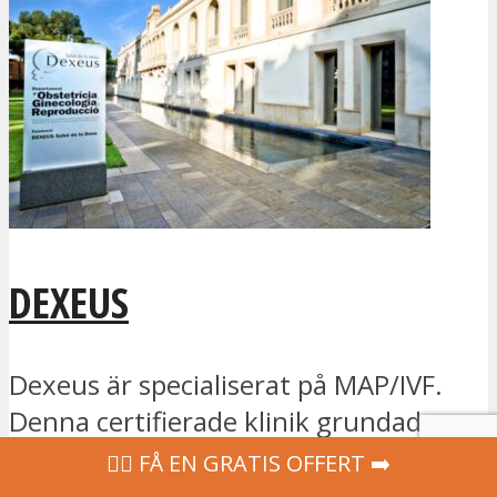
DEXEUS
Dexeus är specialiserat på MAP/IVF.
Denna certifierade klinik grundades
2011 och ligger i Barcelona, Spanien.
‍👩‍⚕ FÅ EN GRATIS OFFERT ➡️
Se...