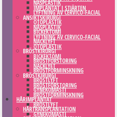
NÄSPLASTIK
IMPLANTAT I STJÄRTEN
LYFTNING AV CERVICO-FACIAL
ANSIKTSKIRURGI
OTOPLASTIK
NÄSPLASTIK
BICKEKTOMI
LYFTNING AV CERVICO-FACIAL
NACKLYFT
OTOPLASTIK
BRÖSTKIRURGI
BICKEKTOMI
BRÖSTFÖRSTORING
NACKLYFT
BRÖSTFÖRMINSKNING
BRÖSTKIRURGI
BRÖSTLYFT
BRÖSTFÖRSTORING
GYNEKOMASTI
BRÖSTFÖRMINSKNING
HÅRIMPLANTAT
BRÖSTLYFT
HÅRTRANSPLANTATION
GYNEKOMASTI