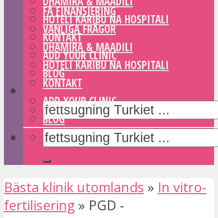
DHAMIRA & MAADILI
FÅ FINANSIERING
HOTELI KARIBU NA HOSPITALI
VANLIGA FRÅGOR
KONTAKT
DHAMIRA & MAADILI
ADD YOUR CLINIC
HOTELI KARIBU NA HOSPITALI
BLOG
KONTAKT
ADD YOUR CLINIC
BLOG
Bästa klinik utomlands
»
In vitro-
fertilisering
»
PGD -