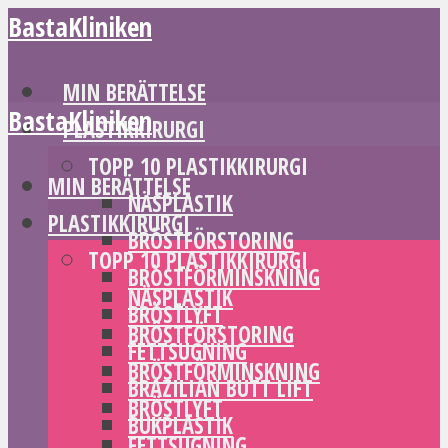
BastaKliniken
MIN BERÄTTELSE
BastaKliniken
PLASTIKKIRURGI
TOPP 10 PLASTIKKIRURGI
MIN BERÄTTELSE
NÄSPLASTIK
PLASTIKKIRURGI
BRÖSTFÖRSTORING
TOPP 10 PLASTIKKIRURGI
BRÖSTFÖRMINSKNING
NÄSPLASTIK
BRÖSTLYFT
BRÖSTFÖRSTORING
FETTSUGNING
BRÖSTFÖRMINSKNING
BRAZILIAN BUTT LIFT
BRÖSTLYFT
BUKPLASTIK
FETTSUGNING