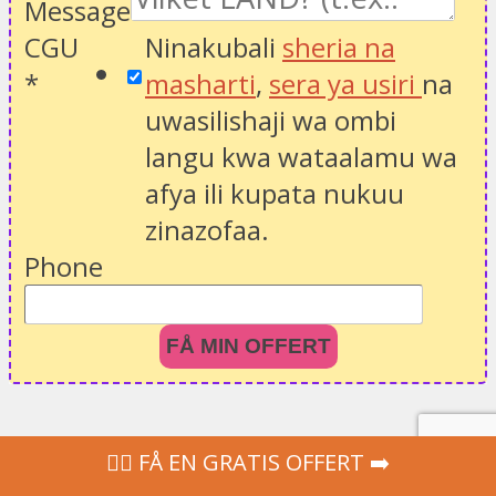
Message
CGU
Ninakubali
sheria na
*
masharti
,
sera ya usiri
na
uwasilishaji wa ombi
langu kwa wataalamu wa
afya ili kupata nukuu
zinazofaa.
Phone
FÅ MIN OFFERT
‍👩‍⚕ FÅ EN GRATIS OFFERT ➡️