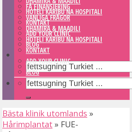
DHAMIRA & MAADILI
FÅ FINANSIERING
HOTELI KARIBU NA HOSPITALI
VANLIGA FRÅGOR
KONTAKT
DHAMIRA & MAADILI
ADD YOUR CLINIC
HOTELI KARIBU NA HOSPITALI
BLOG
KONTAKT
ADD YOUR CLINIC
BLOG
Bästa klinik utomlands
»
Hårimplantat
»
FUE-