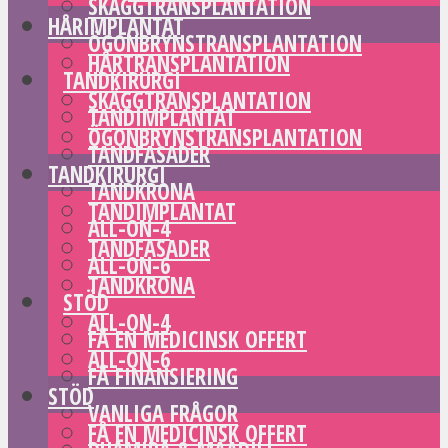
SKÄGGTRANSPLANTATION
HÅRIMPLANTAT
ÖGONBRYNSTRANSPLANTATION
HÅRTRANSPLANTATION
TANDKIRURGI
SKÄGGTRANSPLANTATION
TANDIMPLANTAT
ÖGONBRYNSTRANSPLANTATION
TANDFASADER
TANDKIRURGI
TANDKRONA
TANDIMPLANTAT
ALL-ON-4
TANDFASADER
ALL-ON-6
TANDKRONA
STÖD
ALL-ON-4
FÅ EN MEDICINSK OFFERT
ALL-ON-6
FÅ FINANSIERING
STÖD
VANLIGA FRÅGOR
FÅ EN MEDICINSK OFFERT