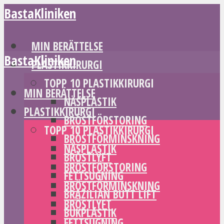
BastaKliniken
MIN BERÄTTELSE
BastaKliniken
PLASTIKKIRURGI
TOPP 10 PLASTIKKIRURGI
MIN BERÄTTELSE
NÄSPLASTIK
PLASTIKKIRURGI
BRÖSTFÖRSTORING
TOPP 10 PLASTIKKIRURGI
BRÖSTFÖRMINSKNING
NÄSPLASTIK
BRÖSTLYFT
BRÖSTFÖRSTORING
FETTSUGNING
BRÖSTFÖRMINSKNING
BRAZILIAN BUTT LIFT
BRÖSTLYFT
BUKPLASTIK
FETTSUGNING