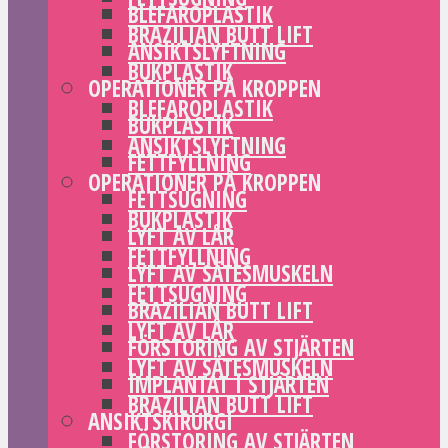
BLEFAROPLASTIK
BRAZILIAN BUTT LIFT
ANSIKTSLYFTNING
BUKPLASTIK
OPERATIONER PÅ KROPPEN
BLEFAROPLASTIK
BUKPLASTIK
ANSIKTSLYFTNING
FETTFYLLNING
OPERATIONER PÅ KROPPEN
FETTSUGNING
BUKPLASTIK
LYFT AV LÅR
FETTFYLLNING
LYFT AV SÄTESMUSKELN
FETTSUGNING
BRAZILIAN BUTT LIFT
LYFT AV LÅR
FÖRSTORING AV STJÄRTEN
LYFT AV SÄTESMUSKELN
IMPLANTAT I STJÄRTEN
BRAZILIAN BUTT LIFT
ANSIKTSKIRURGI
FÖRSTORING AV STJÄRTEN