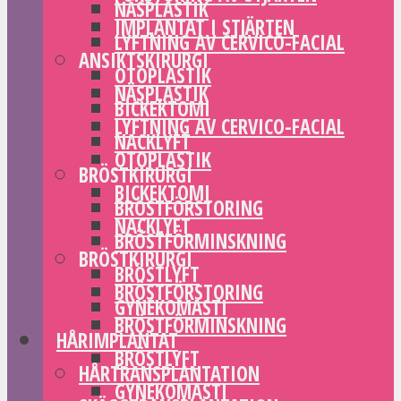
NÄSPLASTIK
IMPLANTAT I STJÄRTEN
LYFTNING AV CERVICO-FACIAL
ANSIKTSKIRURGI
OTOPLASTIK
NÄSPLASTIK
BICKEKTOMI
LYFTNING AV CERVICO-FACIAL
NACKLYFT
OTOPLASTIK
BRÖSTKIRURGI
BICKEKTOMI
BRÖSTFÖRSTORING
NACKLYFT
BRÖSTFÖRMINSKNING
BRÖSTKIRURGI
BRÖSTLYFT
BRÖSTFÖRSTORING
GYNEKOMASTI
BRÖSTFÖRMINSKNING
HÅRIMPLANTAT
BRÖSTLYFT
HÅRTRANSPLANTATION
GYNEKOMASTI