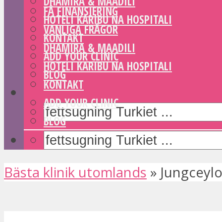
DHAMIRA & MAADILI
FÅ FINANSIERING
HOTELI KARIBU NA HOSPITALI
VANLIGA FRÅGOR
KONTAKT
DHAMIRA & MAADILI
ADD YOUR CLINIC
HOTELI KARIBU NA HOSPITALI
BLOG
KONTAKT
ADD YOUR CLINIC
BLOG
Bästa klinik utomlands
»
Jungceylo