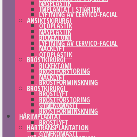
NÄSPLASTIK
IMPLANTAT I STJÄRTEN
LYFTNING AV CERVICO-FACIAL
ANSIKTSKIRURGI
OTOPLASTIK
NÄSPLASTIK
BICKEKTOMI
LYFTNING AV CERVICO-FACIAL
NACKLYFT
OTOPLASTIK
BRÖSTKIRURGI
BICKEKTOMI
BRÖSTFÖRSTORING
NACKLYFT
BRÖSTFÖRMINSKNING
BRÖSTKIRURGI
BRÖSTLYFT
BRÖSTFÖRSTORING
GYNEKOMASTI
BRÖSTFÖRMINSKNING
HÅRIMPLANTAT
BRÖSTLYFT
HÅRTRANSPLANTATION
GYNEKOMASTI