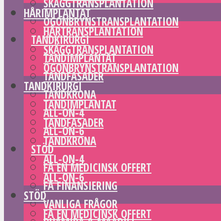
SKÄGGTRANSPLANTATION
HÅRIMPLANTAT
ÖGONBRYNSTRANSPLANTATION
HÅRTRANSPLANTATION
TANDKIRURGI
SKÄGGTRANSPLANTATION
TANDIMPLANTAT
ÖGONBRYNSTRANSPLANTATION
TANDFASADER
TANDKIRURGI
TANDKRONA
TANDIMPLANTAT
ALL-ON-4
TANDFASADER
ALL-ON-6
TANDKRONA
STÖD
ALL-ON-4
FÅ EN MEDICINSK OFFERT
ALL-ON-6
FÅ FINANSIERING
STÖD
VANLIGA FRÅGOR
FÅ EN MEDICINSK OFFERT