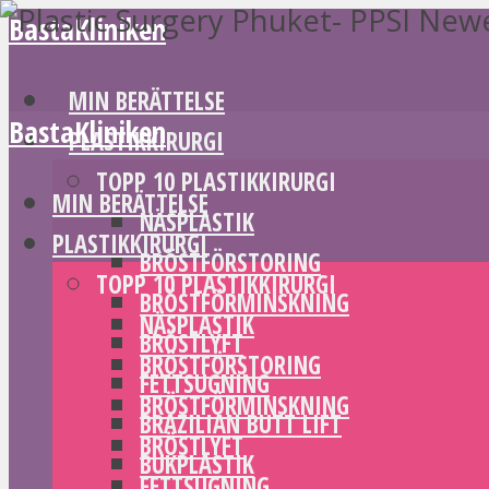
BastaKliniken
MIN BERÄTTELSE
BastaKliniken
PLASTIKKIRURGI
TOPP 10 PLASTIKKIRURGI
MIN BERÄTTELSE
NÄSPLASTIK
PLASTIKKIRURGI
BRÖSTFÖRSTORING
TOPP 10 PLASTIKKIRURGI
BRÖSTFÖRMINSKNING
NÄSPLASTIK
BRÖSTLYFT
BRÖSTFÖRSTORING
FETTSUGNING
BRÖSTFÖRMINSKNING
BRAZILIAN BUTT LIFT
BRÖSTLYFT
BUKPLASTIK
FETTSUGNING