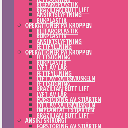
BLEFAROPLASTIK
BRAZILIAN BUTT LIFT
ANSIKTSLYFTNING
BUKPLASTIK
OPERATIONER PÅ KROPPEN
BLEFAROPLASTIK
BUKPLASTIK
ANSIKTSLYFTNING
FETTFYLLNING
OPERATIONER PÅ KROPPEN
FETTSUGNING
BUKPLASTIK
LYFT AV LÅR
FETTFYLLNING
LYFT AV SÄTESMUSKELN
FETTSUGNING
BRAZILIAN BUTT LIFT
LYFT AV LÅR
FÖRSTORING AV STJÄRTEN
LYFT AV SÄTESMUSKELN
IMPLANTAT I STJÄRTEN
BRAZILIAN BUTT LIFT
ANSIKTSKIRURGI
FÖRSTORING AV STJÄRTEN