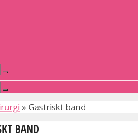
irurgi
»
Gastriskt band
ISKT BAND