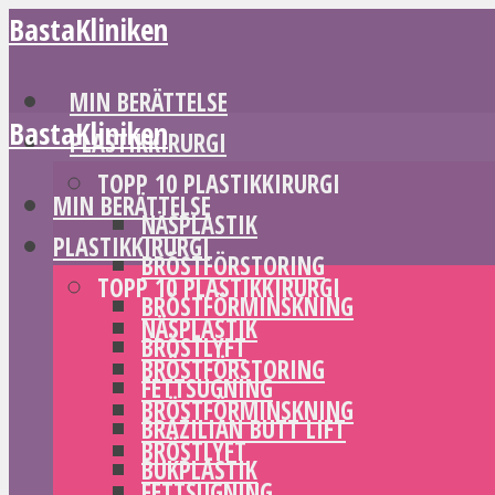
BastaKliniken
MIN BERÄTTELSE
BastaKliniken
PLASTIKKIRURGI
TOPP 10 PLASTIKKIRURGI
MIN BERÄTTELSE
NÄSPLASTIK
PLASTIKKIRURGI
BRÖSTFÖRSTORING
TOPP 10 PLASTIKKIRURGI
BRÖSTFÖRMINSKNING
NÄSPLASTIK
BRÖSTLYFT
BRÖSTFÖRSTORING
FETTSUGNING
BRÖSTFÖRMINSKNING
BRAZILIAN BUTT LIFT
BRÖSTLYFT
BUKPLASTIK
FETTSUGNING