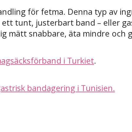
andling för fetma. Denna typ av in
r ett tunt, justerbart band – eller 
 mätt snabbare, äta mindre och gå 
magsäcksförband i Turkiet
.
gastrisk bandagering i Tunisien.