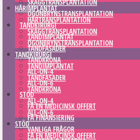
SKÄGGTRANSPLANTATION
HÅRIMPLANTAT
ÖGONBRYNSTRANSPLANTATION
HÅRTRANSPLANTATION
TANDKIRURGI
SKÄGGTRANSPLANTATION
TANDIMPLANTAT
ÖGONBRYNSTRANSPLANTATION
TANDFASADER
TANDKIRURGI
TANDKRONA
TANDIMPLANTAT
ALL-ON-4
TANDFASADER
ALL-ON-6
TANDKRONA
STÖD
ALL-ON-4
FÅ EN MEDICINSK OFFERT
ALL-ON-6
FÅ FINANSIERING
STÖD
VANLIGA FRÅGOR
FÅ EN MEDICINSK OFFERT