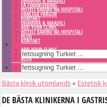
DHAMIRA & MAADILI
FÅ FINANSIERING
HOTELI KARIBU NA HOSPITALI
VANLIGA FRÅGOR
KONTAKT
DHAMIRA & MAADILI
ADD YOUR CLINIC
HOTELI KARIBU NA HOSPITALI
BLOG
KONTAKT
ADD YOUR CLINIC
BLOG
Bästa klinik utomlands
»
Estetisk k
DE BÄSTA KLINIKERNA I GASTR