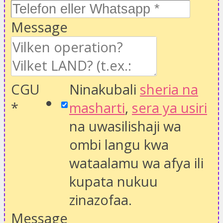
Message
CGU
Ninakubali
sheria na
*
masharti
,
sera ya usiri
na uwasilishaji wa
ombi langu kwa
wataalamu wa afya ili
kupata nukuu
zinazofaa.
Message