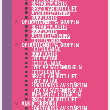
BLEFAROPLASTIK
BRAZILIAN BUTT LIFT
ANSIKTSLYFTNING
BUKPLASTIK
OPERATIONER PÅ KROPPEN
BLEFAROPLASTIK
BUKPLASTIK
ANSIKTSLYFTNING
FETTFYLLNING
OPERATIONER PÅ KROPPEN
FETTSUGNING
BUKPLASTIK
LYFT AV LÅR
FETTFYLLNING
LYFT AV SÄTESMUSKELN
FETTSUGNING
BRAZILIAN BUTT LIFT
LYFT AV LÅR
FÖRSTORING AV STJÄRTEN
LYFT AV SÄTESMUSKELN
IMPLANTAT I STJÄRTEN
BRAZILIAN BUTT LIFT
ANSIKTSKIRURGI
FÖRSTORING AV STJÄRTEN