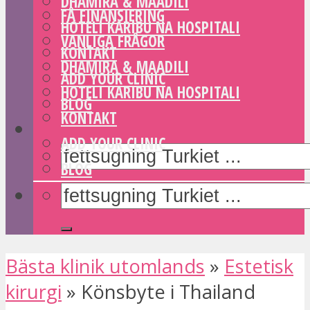
DHAMIRA & MAADILI
FÅ FINANSIERING
HOTELI KARIBU NA HOSPITALI
VANLIGA FRÅGOR
KONTAKT
DHAMIRA & MAADILI
ADD YOUR CLINIC
HOTELI KARIBU NA HOSPITALI
BLOG
KONTAKT
ADD YOUR CLINIC
BLOG
Bästa klinik utomlands
»
Estetisk
kirurgi
»
Könsbyte i Thailand