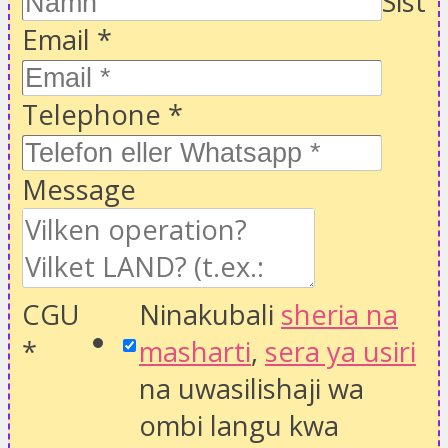
Sist
Email
*
Telephone
*
Message
CGU
Ninakubali
sheria na
*
masharti
,
sera ya usiri
na uwasilishaji wa
ombi langu kwa