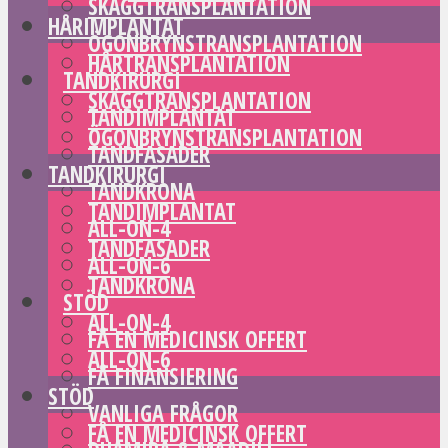
SKÄGGTRANSPLANTATION
HÅRIMPLANTAT
ÖGONBRYNSTRANSPLANTATION
HÅRTRANSPLANTATION
TANDKIRURGI
SKÄGGTRANSPLANTATION
TANDIMPLANTAT
ÖGONBRYNSTRANSPLANTATION
TANDFASADER
TANDKIRURGI
TANDKRONA
TANDIMPLANTAT
ALL-ON-4
TANDFASADER
ALL-ON-6
TANDKRONA
STÖD
ALL-ON-4
FÅ EN MEDICINSK OFFERT
ALL-ON-6
FÅ FINANSIERING
STÖD
VANLIGA FRÅGOR
FÅ EN MEDICINSK OFFERT