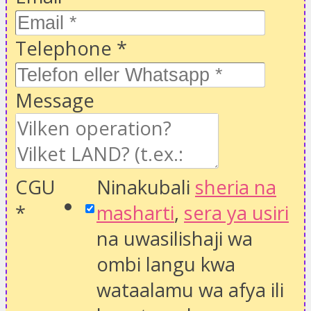
Telephone
*
Message
CGU
Ninakubali
sheria na
*
masharti
,
sera ya usiri
na uwasilishaji wa
ombi langu kwa
wataalamu wa afya ili