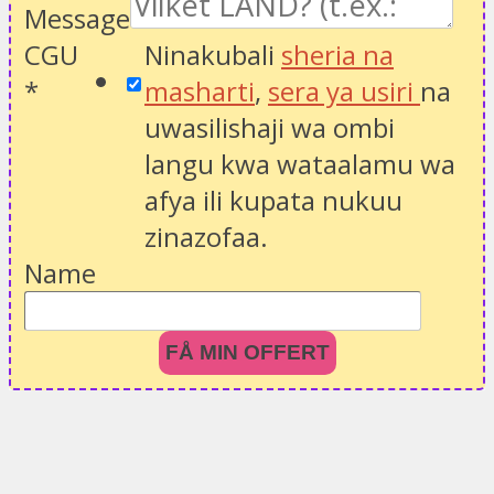
Message
CGU
Ninakubali
sheria na
*
masharti
,
sera ya usiri
na
uwasilishaji wa ombi
langu kwa wataalamu wa
afya ili kupata nukuu
zinazofaa.
Name
FÅ MIN OFFERT