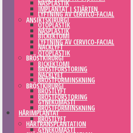
NÄSPLASTIK
IMPLANTAT I STJÄRTEN
LYFTNING AV CERVICO-FACIAL
ANSIKTSKIRURGI
OTOPLASTIK
NÄSPLASTIK
BICKEKTOMI
LYFTNING AV CERVICO-FACIAL
NACKLYFT
OTOPLASTIK
BRÖSTKIRURGI
BICKEKTOMI
BRÖSTFÖRSTORING
NACKLYFT
BRÖSTFÖRMINSKNING
BRÖSTKIRURGI
BRÖSTLYFT
BRÖSTFÖRSTORING
GYNEKOMASTI
BRÖSTFÖRMINSKNING
HÅRIMPLANTAT
BRÖSTLYFT
HÅRTRANSPLANTATION
GYNEKOMASTI