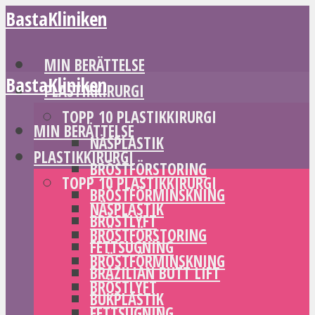
BastaKliniken
MIN BERÄTTELSE
BastaKliniken
PLASTIKKIRURGI
TOPP 10 PLASTIKKIRURGI
MIN BERÄTTELSE
NÄSPLASTIK
PLASTIKKIRURGI
BRÖSTFÖRSTORING
TOPP 10 PLASTIKKIRURGI
BRÖSTFÖRMINSKNING
NÄSPLASTIK
BRÖSTLYFT
BRÖSTFÖRSTORING
FETTSUGNING
BRÖSTFÖRMINSKNING
BRAZILIAN BUTT LIFT
BRÖSTLYFT
BUKPLASTIK
FETTSUGNING