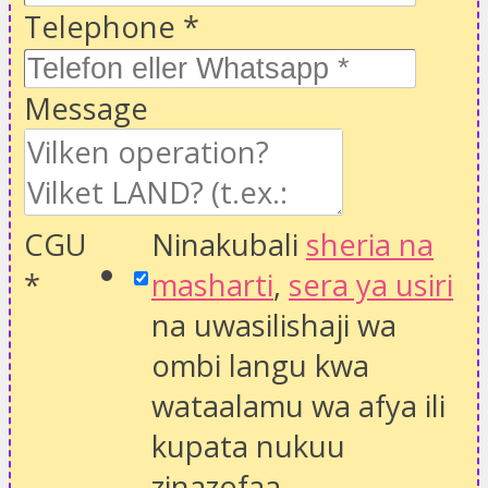
Telephone
*
Message
CGU
Ninakubali
sheria na
*
masharti
,
sera ya usiri
na uwasilishaji wa
ombi langu kwa
wataalamu wa afya ili
kupata nukuu
zinazofaa.