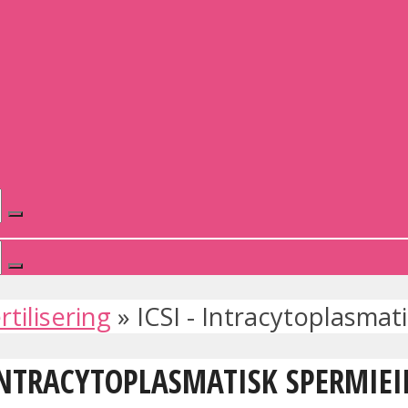
rtilisering
»
ICSI - Intracytoplasmat
 INTRACYTOPLASMATISK SPERMIE