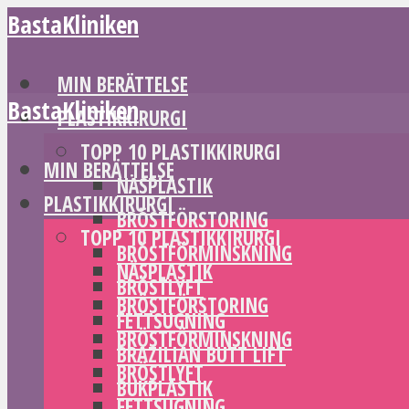
BastaKliniken
MIN BERÄTTELSE
BastaKliniken
PLASTIKKIRURGI
TOPP 10 PLASTIKKIRURGI
MIN BERÄTTELSE
NÄSPLASTIK
PLASTIKKIRURGI
BRÖSTFÖRSTORING
TOPP 10 PLASTIKKIRURGI
BRÖSTFÖRMINSKNING
NÄSPLASTIK
BRÖSTLYFT
BRÖSTFÖRSTORING
FETTSUGNING
BRÖSTFÖRMINSKNING
BRAZILIAN BUTT LIFT
BRÖSTLYFT
BUKPLASTIK
FETTSUGNING