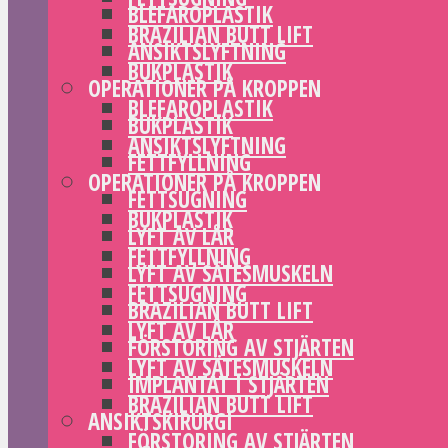
BLEFAROPLASTIK
BRAZILIAN BUTT LIFT
ANSIKTSLYFTNING
BUKPLASTIK
OPERATIONER PÅ KROPPEN
BLEFAROPLASTIK
BUKPLASTIK
ANSIKTSLYFTNING
FETTFYLLNING
OPERATIONER PÅ KROPPEN
FETTSUGNING
BUKPLASTIK
LYFT AV LÅR
FETTFYLLNING
LYFT AV SÄTESMUSKELN
FETTSUGNING
BRAZILIAN BUTT LIFT
LYFT AV LÅR
FÖRSTORING AV STJÄRTEN
LYFT AV SÄTESMUSKELN
IMPLANTAT I STJÄRTEN
BRAZILIAN BUTT LIFT
ANSIKTSKIRURGI
FÖRSTORING AV STJÄRTEN