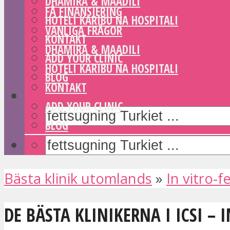
DHAMIRA & MAADILI
FÅ FINANSIERING
HOTELI KARIBU NA HOSPITALI
VANLIGA FRÅGOR
KONTAKT
DHAMIRA & MAADILI
ADD YOUR CLINIC
HOTELI KARIBU NA HOSPITALI
BLOG
KONTAKT
ADD YOUR CLINIC
BLOG
Bästa klinik utomlands
»
In vitro-fe
DE BÄSTA KLINIKERNA I ICSI –