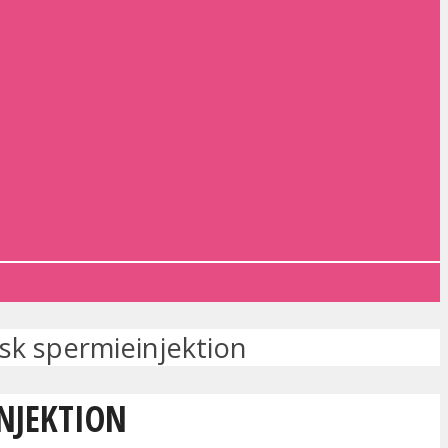
isk spermieinjektion
INJEKTION