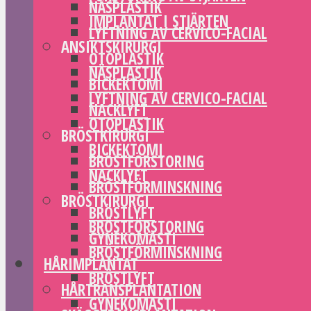
NÄSPLASTIK
IMPLANTAT I STJÄRTEN
LYFTNING AV CERVICO-FACIAL
ANSIKTSKIRURGI
OTOPLASTIK
NÄSPLASTIK
BICKEKTOMI
LYFTNING AV CERVICO-FACIAL
NACKLYFT
OTOPLASTIK
BRÖSTKIRURGI
BICKEKTOMI
BRÖSTFÖRSTORING
NACKLYFT
BRÖSTFÖRMINSKNING
BRÖSTKIRURGI
BRÖSTLYFT
BRÖSTFÖRSTORING
GYNEKOMASTI
BRÖSTFÖRMINSKNING
HÅRIMPLANTAT
BRÖSTLYFT
HÅRTRANSPLANTATION
GYNEKOMASTI