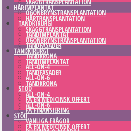
SKÄGGTRANSPLANTATION
HÅRIMPLANTAT
ÖGONBRYNSTRANSPLANTATION
HÅRTRANSPLANTATION
TANDKIRURGI
SKÄGGTRANSPLANTATION
TANDIMPLANTAT
ÖGONBRYNSTRANSPLANTATION
TANDFASADER
TANDKIRURGI
TANDKRONA
TANDIMPLANTAT
ALL-ON-4
TANDFASADER
ALL-ON-6
TANDKRONA
STÖD
ALL-ON-4
FÅ EN MEDICINSK OFFERT
ALL-ON-6
FÅ FINANSIERING
STÖD
VANLIGA FRÅGOR
FÅ EN MEDICINSK OFFERT