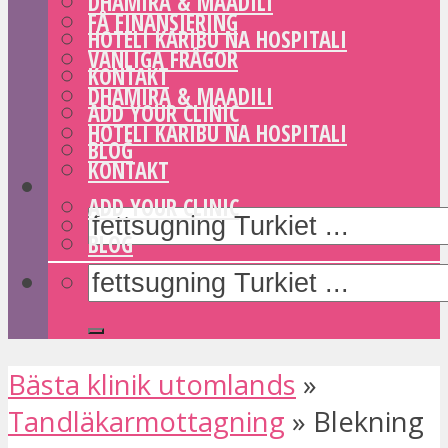
DHAMIRA & MAADILI
FÅ FINANSIERING
HOTELI KARIBU NA HOSPITALI
VANLIGA FRÅGOR
KONTAKT
DHAMIRA & MAADILI
ADD YOUR CLINIC
HOTELI KARIBU NA HOSPITALI
BLOG
KONTAKT
ADD YOUR CLINIC
BLOG
Bästa klinik utomlands
»
Tandläkarmottagning
»
Blekning