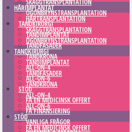
SKÄGGTRANSPLANTATION
HÅRIMPLANTAT
ÖGONBRYNSTRANSPLANTATION
HÅRTRANSPLANTATION
TANDKIRURGI
SKÄGGTRANSPLANTATION
TANDIMPLANTAT
ÖGONBRYNSTRANSPLANTATION
TANDFASADER
TANDKIRURGI
TANDKRONA
TANDIMPLANTAT
ALL-ON-4
TANDFASADER
ALL-ON-6
TANDKRONA
STÖD
ALL-ON-4
FÅ EN MEDICINSK OFFERT
ALL-ON-6
FÅ FINANSIERING
STÖD
VANLIGA FRÅGOR
FÅ EN MEDICINSK OFFERT