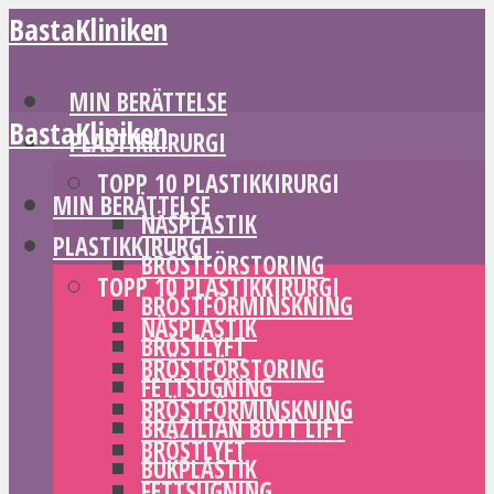
BastaKliniken
MIN BERÄTTELSE
BastaKliniken
PLASTIKKIRURGI
TOPP 10 PLASTIKKIRURGI
MIN BERÄTTELSE
NÄSPLASTIK
PLASTIKKIRURGI
BRÖSTFÖRSTORING
TOPP 10 PLASTIKKIRURGI
BRÖSTFÖRMINSKNING
NÄSPLASTIK
BRÖSTLYFT
BRÖSTFÖRSTORING
FETTSUGNING
BRÖSTFÖRMINSKNING
BRAZILIAN BUTT LIFT
BRÖSTLYFT
BUKPLASTIK
FETTSUGNING