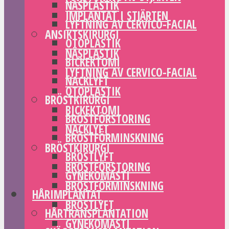
NÄSPLASTIK
IMPLANTAT I STJÄRTEN
LYFTNING AV CERVICO-FACIAL
ANSIKTSKIRURGI
OTOPLASTIK
NÄSPLASTIK
BICKEKTOMI
LYFTNING AV CERVICO-FACIAL
NACKLYFT
OTOPLASTIK
BRÖSTKIRURGI
BICKEKTOMI
BRÖSTFÖRSTORING
NACKLYFT
BRÖSTFÖRMINSKNING
BRÖSTKIRURGI
BRÖSTLYFT
BRÖSTFÖRSTORING
GYNEKOMASTI
BRÖSTFÖRMINSKNING
HÅRIMPLANTAT
BRÖSTLYFT
HÅRTRANSPLANTATION
GYNEKOMASTI