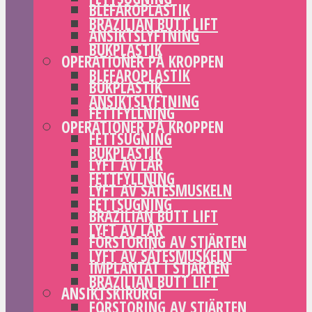
BLEFAROPLASTIK
BRAZILIAN BUTT LIFT
ANSIKTSLYFTNING
BUKPLASTIK
OPERATIONER PÅ KROPPEN
BLEFAROPLASTIK
BUKPLASTIK
ANSIKTSLYFTNING
FETTFYLLNING
OPERATIONER PÅ KROPPEN
FETTSUGNING
BUKPLASTIK
LYFT AV LÅR
FETTFYLLNING
LYFT AV SÄTESMUSKELN
FETTSUGNING
BRAZILIAN BUTT LIFT
LYFT AV LÅR
FÖRSTORING AV STJÄRTEN
LYFT AV SÄTESMUSKELN
IMPLANTAT I STJÄRTEN
BRAZILIAN BUTT LIFT
ANSIKTSKIRURGI
FÖRSTORING AV STJÄRTEN